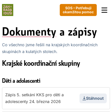
Přeskočit
SOS – Potřebuji
na
okamžitou pomoc
obsah
Dokumenty
a zápisy
Co všechno jsme řešili na krajských koordinačních
skupinách a kulatých stolech.
Krajské koordinační skupiny
Děti a adolescenti
Zápis 5. setkání KKS pro děti a
Stáhnout
adolescenty 24. března 2026