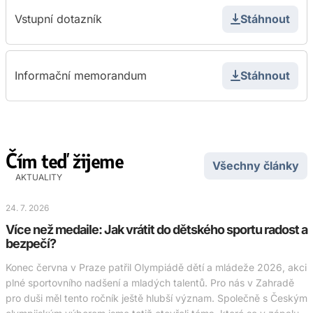
Vstupní dotazník
Stáhnout
Informační memorandum
Stáhnout
Čím teď žijeme
Všechny články
AKTUALITY
24. 7. 2026
Více než medaile: Jak vrátit do dětského sportu radost a
bezpečí?
Konec června v Praze patřil Olympiádě dětí a mládeže 2026, akci
plné sportovního nadšení a mladých talentů. Pro nás v Zahradě
pro duši měl tento ročník ještě hlubší význam. Společně s Českým