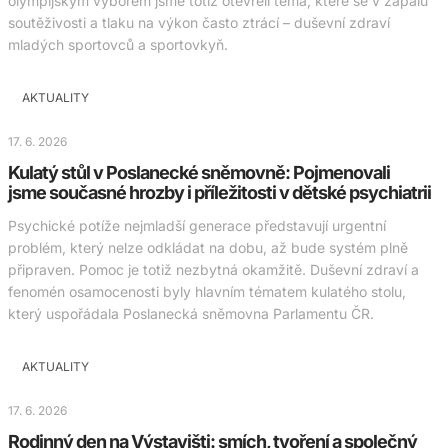
olympijským výborem jsme totiž otevřeli téma, které se v zápalu
soutěživosti a tlaku na výkon často ztrácí – duševní zdraví
mladých sportovců a sportovkyň.
AKTUALITY
17. 6. 2026
Kulatý stůl v Poslanecké sněmovně: Pojmenovali
jsme současné hrozby i příležitosti v dětské psychiatrii
Psychické potíže nejmladší generace představují urgentní
problém, který nelze odkládat na dobu, až bude systém plně
připraven. Pomoc je totiž nezbytná okamžitě. Duševní zdraví a
fenomén osamocenosti byly hlavním tématem kulatého stolu,
který uspořádala Poslanecká sněmovna Parlamentu ČR.
AKTUALITY
17. 6. 2026
Rodinný den na Výstavišti: smích, tvoření a společný