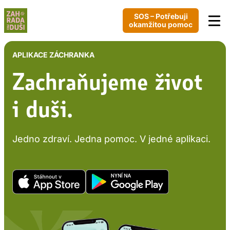
Přeskočit
SOS – Potřebuji
na
okamžitou pomoc
obsah
APLIKACE ZÁCHRANKA
Zachraňujeme život
i duši.
Jedno zdraví. Jedna pomoc. V jedné aplikaci.