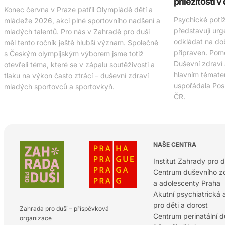
příležitosti v
Konec června v Praze patřil Olympiádě dětí a
Psychické potí
mládeže 2026, akci plné sportovního nadšení a
představují urg
mladých talentů. Pro nás v Zahradě pro duši
odkládat na do
měl tento ročník ještě hlubší význam. Společně
připraven. Pomo
s Českým olympijským výborem jsme totiž
Duševní zdraví
otevřeli téma, které se v zápalu soutěživosti a
hlavním tématem
tlaku na výkon často ztrácí – duševní zdraví
uspořádala Po
mladých sportovců a sportovkyň.
ČR.
NAŠE CENTRA
Institut Zahrady pro d
Centrum duševního zd
a adolescenty Praha
Akutní psychiatrická
pro děti a dorost
Zahrada pro duši – příspěvková
Centrum perinatální 
organizace