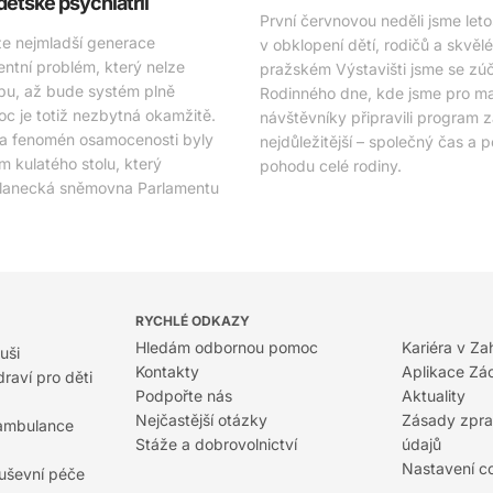
 dětské psychiatrii
První červnovou neděli jsme letos
že nejmladší generace
v obklopení dětí, rodičů a skvěl
entní problém, který nelze
pražském Výstavišti jsme se zúča
bu, až bude systém plně
Rodinného dne, kde jsme pro mal
c je totiž nezbytná okamžitě.
návštěvníky připravili program 
 a fenomén osamocenosti byly
nejdůležitější – společný čas a 
 kulatého stolu, který
pohodu celé rodiny.
slanecká sněmovna Parlamentu
RYCHLÉ ODKAZY
Hledám odbornou pomoc
Kariéra v Za
uši
Kontakty
Aplikace Zá
raví pro děti
Podpořte nás
Aktuality
Nejčastější otázky
Zásady zpra
 ambulance
Stáže a dobrovolnictví
údajů
Nastavení c
duševní péče