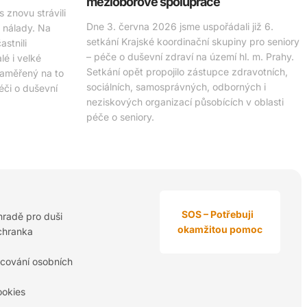
mezioborové spolupráce
 znovu strávili
Dne 3. června 2026 jsme uspořádali již 6.
é nálady. Na
setkání Krajské koordinační skupiny pro seniory
stnili
– péče o duševní zdraví na území hl. m. Prahy.
é i velké
Setkání opět propojilo zástupce zdravotních,
zaměřený na to
sociálních, samosprávných, odborných i
péči o duševní
neziskových organizací působících v oblasti
péče o seniory.
SOS – Potřebuji
hradě pro duši
okamžitou pomoc
chranka
cování osobních
ookies