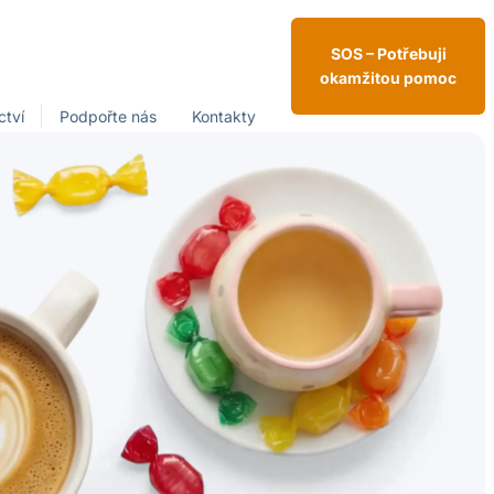
SOS – Potřebuji
okamžitou pomoc
ctví
Podpořte nás
Kontakty