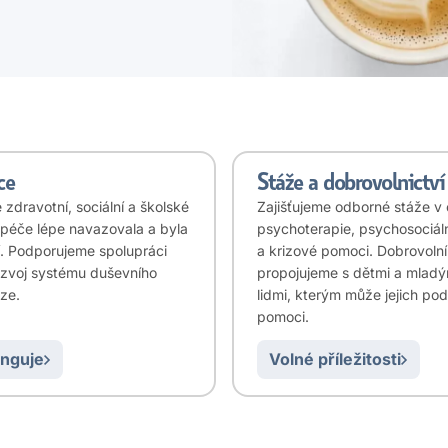
ce
Stáže a dobrovolnictví
zdravotní, sociální a školské
Zajišťujeme odborné stáže v 
 péče lépe navazovala a byla
psychoterapie, psychosociál
í. Podporujeme spolupráci
a krizové pomoci. Dobrovoln
rozvoj systému duševního
propojujeme s dětmi a mladý
aze.
lidmi, kterým může jejich po
pomoci.
unguje
Volné příležitosti