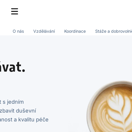
O nás
Vzdělávání
Koordinace
Stáže a dobrovolni
vat.
t s jedním
zbavit duševní
nost a kvalitu péče