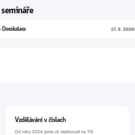
 semináře
 – Deeskalace
27. 8. 2026
PRO
města Prahy, Náměstí
pracovníky ve vzdělávání
vní město Praha
DALŠÍ INFORMACE
bezplatný kurz
Vzdělávání v číslech
Od roku 2024 jsme už realizovali na 115