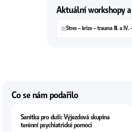
Aktuální workshopy a
Stres – krize – trauma III. a IV.
KDE
Hospodářská komora hlavního 
Franze Kafky, Staré Město, Hla
DÉLKA
09:00 – 15:00
KDO
Táňa Zimmermannová
Co se nám podařilo
Přihlásit se
Leták
Sanitka pro duši: Výjezdová skupina
terénní psychiatrické pomoci