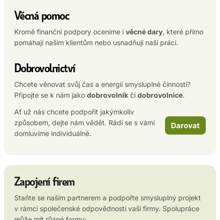
Věcná pomoc
Kromě finanční podpory oceníme i
věcné dary
, které přímo
pomáhají našim klientům nebo usnadňují naši práci.
Dobrovolnictví
Chcete věnovat svůj čas a energii smysluplné činnosti?
Připojte se k nám jako
dobrovolník
či
dobrovolnice
.
Ať už nás chcete podpořit jakýmkoliv
způsobem, dejte nám vědět. Rádi se s vámi
Darovat
domluvíme individuálně.
Zapojení firem
Staňte se naším partnerem a podpořte smysluplný projekt
v rámci společenské odpovědnosti vaší firmy. Spolupráce
může mít různé formy: