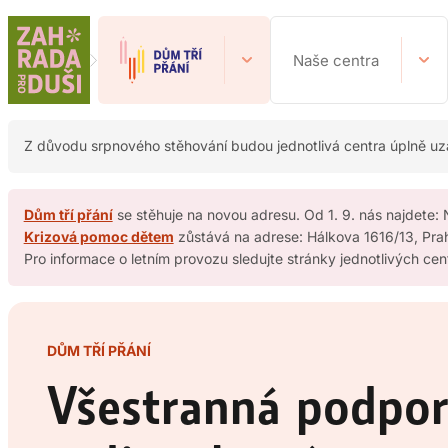
Přeskočit
na
Naše centra
obsah
Z důvodu srpnového stěhování budou jednotlivá centra úplně uzavř
Dům tří přání
se stěhuje na novou adresu. Od 1. 9. nás najdete:
Krizová pomoc dětem
zůstává na adrese: Hálkova 1616/13, Pra
Pro informace o letním provozu sledujte stránky jednotlivých cen
DŮM TŘÍ PŘÁNÍ
Všestranná podpor