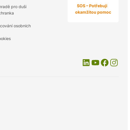
SOS – Potřebuji
hradě pro duši
okamžitou pomoc
chranka
cování osobních
ookies