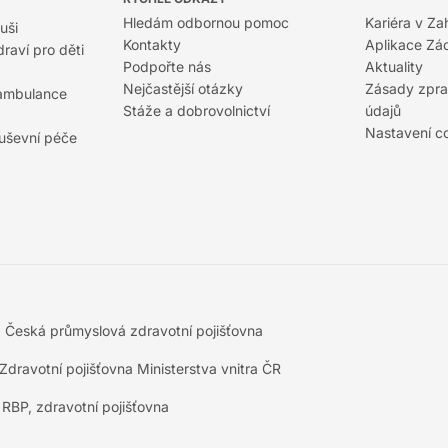
Hledám odbornou pomoc
Kariéra v Za
uši
Kontakty
Aplikace Zá
raví pro děti
Podpořte nás
Aktuality
Nejčastější otázky
Zásady zpra
 ambulance
Stáže a dobrovolnictví
údajů
Nastavení c
duševní péče
5
Česká průmyslová zdravotní pojišťovna
Zdravotní pojišťovna Ministerstva vnitra ČR
RBP, zdravotní pojišťovna