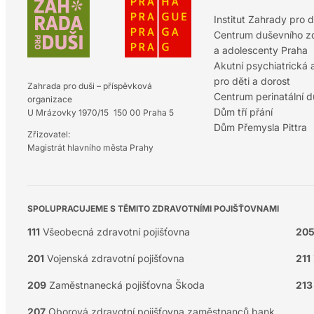
Institut Zahrady pro d
Centrum duševního zd
a adolescenty Praha
Akutní psychiatrická
pro děti a dorost
Zahrada pro duši – příspěvková
Centrum perinatální 
organizace
Dům tří přání
U Mrázovky 1970/15 150 00 Praha 5
Dům Přemysla Pittra
Zřizovatel:
Magistrát hlavního města Prahy
SPOLUPRACUJEME S TĚMITO ZDRAVOTNÍMI POJIŠŤOVNAMI
111
Všeobecná zdravotní pojišťovna
20
201
Vojenská zdravotní pojišťovna
211
209
Zaměstnanecká pojišťovna Škoda
213
207
Oborová zdravotní pojišťovna zaměstnanců bank,