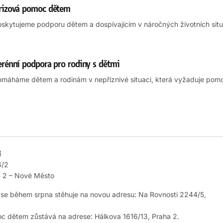
rizová pomoc dětem
skytujeme podporu dětem a dospívajícím v náročných životních situ
erénní podpora pro rodiny s dětmi
máháme dětem a rodinám v nepříznivé situaci, která vyžaduje pomoc
í
6/2
a 2 – Nové Město
í se během srpna stěhuje na novou adresu: Na Rovnosti 2244/5,
c dětem zůstává na adrese: Hálkova 1616/13, Praha 2.