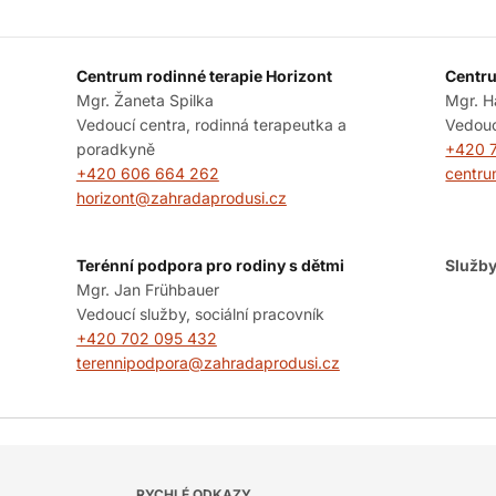
Centrum rodinné terapie Horizont
Centru
Mgr. Žaneta Spilka
Mgr. H
Vedoucí centra, rodinná terapeutka a
Vedouc
poradkyně
+420 
+420 606 664 262
centru
horizont@zahradaprodusi.cz
Terénní podpora pro rodiny s dětmi
Služby
Mgr. Jan Frühbauer
Vedoucí služby, sociální pracovník
+420 702 095 432
terennipodpora@zahradaprodusi.cz
RYCHLÉ ODKAZY