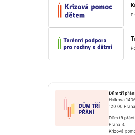
K
Po
T
Po
Dům tří přán
Hálkova 140
120 00 Prah
Dům tří přán
Praha 3.
Krizová pomo