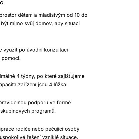
oc
prostor dětem a mladistvým od 10 do
jí být mimo svůj domov, aby situaci
 využít po úvodní konzultaci
é pomoci.
málně 4 týdny, po které zajišťujeme
apacita zařízení jsou 4 lůžka.
pravidelnou podporu ve formě
a skupinových programů.
práce rodiče nebo pečující osoby
spokojivé řešení vzniklé situace.