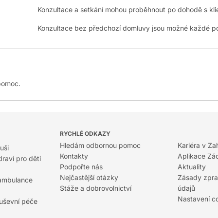
Konzultace a setkání mohou proběhnout po dohodě s klien
Konzultace bez předchozí domluvy jsou možné každé po
pomoc.
RYCHLÉ ODKAZY
Hledám odbornou pomoc
Kariéra v Za
uši
Kontakty
Aplikace Zá
raví pro děti
Podpořte nás
Aktuality
Nejčastější otázky
Zásady zpra
 ambulance
Stáže a dobrovolnictví
údajů
Nastavení c
duševní péče