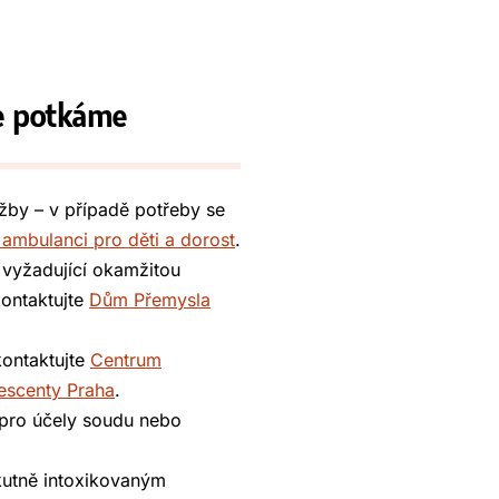
se potkáme
žby – v případě potřeby se
 ambulanci pro děti a dorost
.
 vyžadující okamžitou
ontaktujte
Dům Přemysla
kontaktujte
Centrum
lescenty Praha
.
e pro účely soudu nebo
utně intoxikovaným