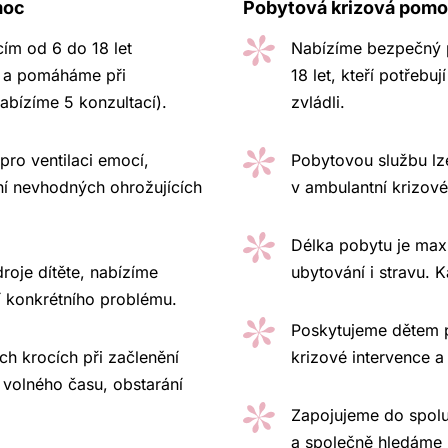
moc
Pobytová krizová pom
ím od 6 do 18 let
Nabízíme bezpečný 
i a pomáháme při
18 let, kteří potřebu
nabízíme 5 konzultací).
zvládli.
ro ventilaci emocí,
Pobytovou službu lze
ní nevhodných ohrožujících
v ambulantní krizov
Délka pobytu je maxi
roje dítěte, nabízíme
ubytování i stravu. K
í konkrétního problému.
Poskytujeme dětem 
ch krocích při začlenění
krizové intervence 
í volného času, obstarání
Zapojujeme do spolu
a společně hledáme u