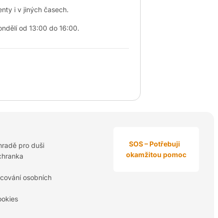
ty i v jiných časech.
ndělí od 13:00 do 16:00.
SOS – Potřebuji
hradě pro duši
okamžitou pomoc
chranka
cování osobních
ookies