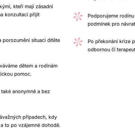
kými, kteří mají zásadní
a konzultaci přijít
Podporujeme rodinu 
podmínek pro návra
a porozumění situaci dítěte
Po překonání krize
odbornou či terapeut
kováváme dětem a rodinám
tickou pomoc.
e také anonymně a bez
závažných případech, kdy
 a to po vzájemné dohodě.