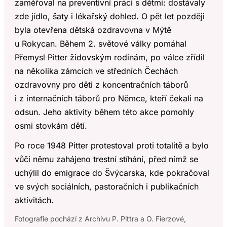
zaměřoval na preventivní práci s dětmi: dostávaly
zde jídlo, šaty i lékařský dohled. O pět let později
byla otevřena dětská ozdravovna v Mýtě
u Rokycan. Během 2. světové války pomáhal
Přemysl Pitter židovským rodinám, po válce zřídil
na několika zámcích ve středních Čechách
ozdravovny pro děti z koncentračních táborů
i z internačních táborů pro Němce, kteří čekali na
odsun. Jeho aktivity během této akce pomohly
osmi stovkám dětí.
Po roce 1948 Pitter protestoval proti totalitě a bylo
vůči němu zahájeno trestní stíhání, před nímž se
uchýlil do emigrace do Švýcarska, kde pokračoval
ve svých sociálních, pastoračních i publikačních
aktivitách.
Fotografie pochází z Archivu P. Pittra a O. Fierzové,