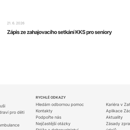
21. 6. 2026
Zápis ze zahajovacího setkání KKS pro seniory
RYCHLÉ ODKAZY
Hledám odbornou pomoc
Kariéra v Za
uši
Kontakty
Aplikace Zá
raví pro děti
Podpořte nás
Aktuality
Nejčastější otázky
Zásady zpra
 ambulance
Stáže a dobrovolnictví
údajů