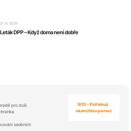
21. 6. 2026
Leták DPP – Když doma není dobře
SOS – Potřebuji
hradě pro duši
okamžitou pomoc
chranka
cování osobních