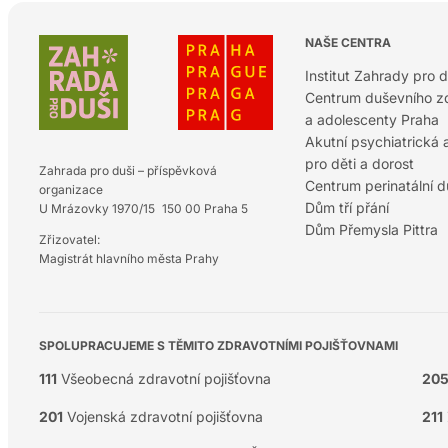
NAŠE CENTRA
Institut Zahrady pro d
Centrum duševního zd
a adolescenty Praha
Akutní psychiatrická
pro děti a dorost
Zahrada pro duši – příspěvková
Centrum perinatální 
organizace
Dům tří přání
U Mrázovky 1970/15 150 00 Praha 5
Dům Přemysla Pittra
Zřizovatel:
Magistrát hlavního města Prahy
SPOLUPRACUJEME S TĚMITO ZDRAVOTNÍMI POJIŠŤOVNAMI
111
Všeobecná zdravotní pojišťovna
20
201
Vojenská zdravotní pojišťovna
211