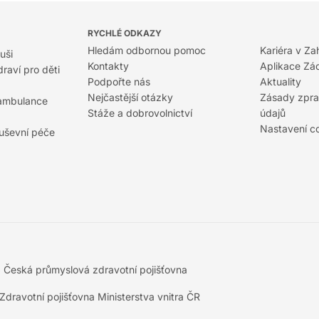
RYCHLÉ ODKAZY
Hledám odbornou pomoc
Kariéra v Za
uši
Kontakty
Aplikace Zá
raví pro děti
Podpořte nás
Aktuality
Nejčastější otázky
Zásady zpra
 ambulance
Stáže a dobrovolnictví
údajů
Nastavení c
duševní péče
5
Česká průmyslová zdravotní pojišťovna
Zdravotní pojišťovna Ministerstva vnitra ČR