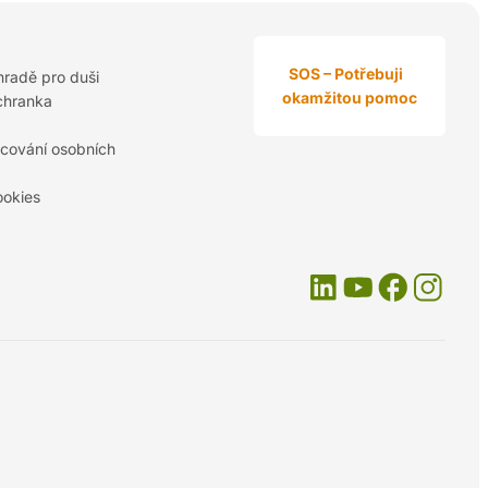
SOS – Potřebuji
hradě pro duši
okamžitou pomoc
chranka
cování osobních
ookies