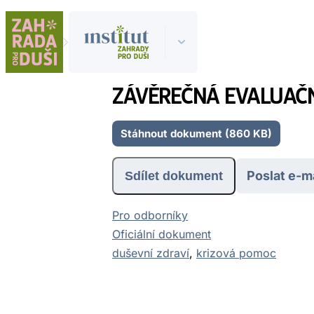
ZÁVĚREČNÁ EVALUAČN
Stáhnout dokument (860 KB)
Poslat e-m
Sdílet dokument
Pro odborníky
Oficiální dokument
duševní zdraví
, 
krizová pomoc