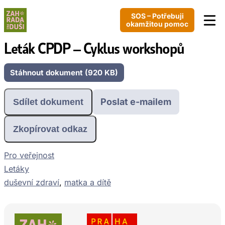
SOS – Potřebuji
okamžitou pomoc
Leták CPDP – Cyklus workshopů
Stáhnout dokument (920 KB)
Poslat e-mailem
Sdílet dokument
Zkopírovat odkaz
Pro veřejnost
Letáky
duševní zdraví
, 
matka a dítě