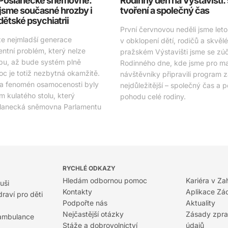
v Poslanecké sněmovně:
Rodinný den na Výstavišti:
jsme současné hrozby i
tvoření a společný čas
 dětské psychiatrii
První červnovou neděli jsme letos
že nejmladší generace
v obklopení dětí, rodičů a skvěl
entní problém, který nelze
pražském Výstavišti jsme se zúča
bu, až bude systém plně
Rodinného dne, kde jsme pro mal
c je totiž nezbytná okamžitě.
návštěvníky připravili program 
 a fenomén osamocenosti byly
nejdůležitější – společný čas a 
 kulatého stolu, který
pohodu celé rodiny.
slanecká sněmovna Parlamentu
RYCHLÉ ODKAZY
Hledám odbornou pomoc
Kariéra v Za
uši
Kontakty
Aplikace Zá
raví pro děti
Podpořte nás
Aktuality
Nejčastější otázky
Zásady zpra
 ambulance
Stáže a dobrovolnictví
údajů