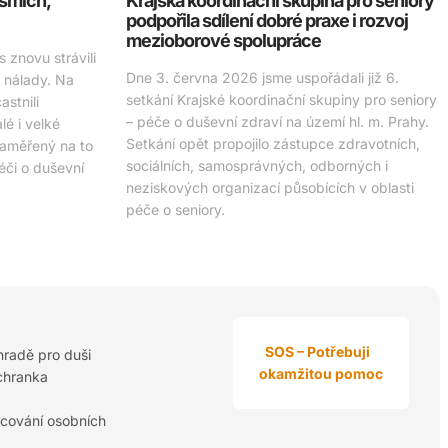
 smích,
Krajská koordinační skupina pro seniory
podpořila sdílení dobré praxe i rozvoj
mezioborové spolupráce
 znovu strávili
Dne 3. června 2026 jsme uspořádali již 6.
é nálady. Na
setkání Krajské koordinační skupiny pro seniory
stnili
– péče o duševní zdraví na území hl. m. Prahy.
é i velké
Setkání opět propojilo zástupce zdravotních,
zaměřený na to
sociálních, samosprávných, odborných i
péči o duševní
neziskových organizací působících v oblasti
péče o seniory.
SOS – Potřebuji
hradě pro duši
okamžitou pomoc
chranka
cování osobních