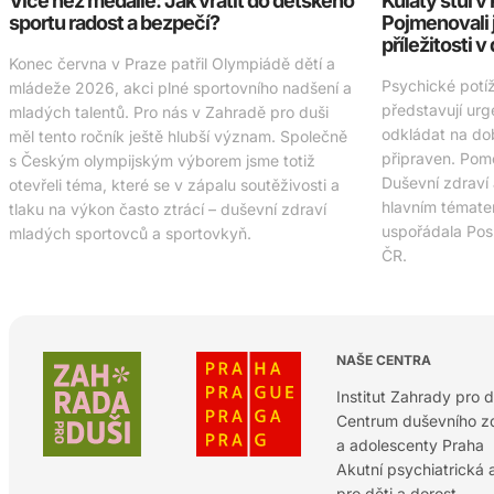
Více než medaile: Jak vrátit do dětského
Kulatý stůl 
sportu radost a bezpečí?
Pojmenovali 
příležitosti v
Konec června v Praze patřil Olympiádě dětí a
Psychické potí
mládeže 2026, akci plné sportovního nadšení a
představují urg
mladých talentů. Pro nás v Zahradě pro duši
odkládat na do
měl tento ročník ještě hlubší význam. Společně
připraven. Pomo
s Českým olympijským výborem jsme totiž
Duševní zdraví
otevřeli téma, které se v zápalu soutěživosti a
hlavním tématem
tlaku na výkon často ztrácí – duševní zdraví
uspořádala Po
mladých sportovců a sportovkyň.
ČR.
NAŠE CENTRA
Institut Zahrady pro d
Centrum duševního zd
a adolescenty Praha
Akutní psychiatrická
pro děti a dorost