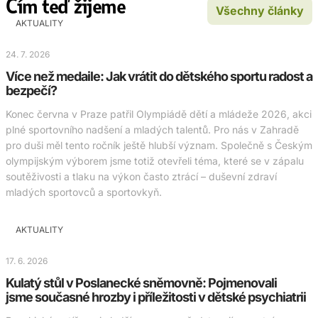
Čím teď žijeme
Všechny články
AKTUALITY
24. 7. 2026
Více než medaile: Jak vrátit do dětského sportu radost a
bezpečí?
Konec června v Praze patřil Olympiádě dětí a mládeže 2026, akci
plné sportovního nadšení a mladých talentů. Pro nás v Zahradě
pro duši měl tento ročník ještě hlubší význam. Společně s Českým
olympijským výborem jsme totiž otevřeli téma, které se v zápalu
soutěživosti a tlaku na výkon často ztrácí – duševní zdraví
mladých sportovců a sportovkyň.
AKTUALITY
17. 6. 2026
Kulatý stůl v Poslanecké sněmovně: Pojmenovali
jsme současné hrozby i příležitosti v dětské psychiatrii