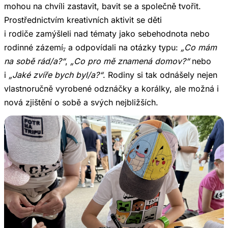
mohou na chvíli zastavit, bavit se a společně tvořit.
Prostřednictvím kreativních aktivit se děti
i rodiče zamýšleli nad tématy jako sebehodnota nebo
rodinné zázemí
,
a odpovídali na otázky typu:
„Co mám
na sobě rád/a?“
,
„Co pro mě znamená domov?“
nebo
i
„Jaké zvíře bych byl/a?“
. Rodiny si tak odnášely nejen
vlastnoručně vyrobené odznáčky a korálky, ale možná i
nová zjištění o sobě a svých nejbližších.