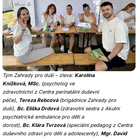
Tým Zahrady pro duši – zleva:
Karolína
Knížková, MSc.
(psycholog ve
zdravotnictví z Centra perinatální duševní
péče),
Tereza Rebcová
(brigádnice Zahrady pro
duši),
Bc. Eliška Drdová
(zdravotní sestra z Akutní
psychiatrické ambulance pro děti a
dorost),
Bc. Klára Tvrzová
(speciální pedagog z Centra
duševního zdraví pro děti a adolescenty),
Mgr. David