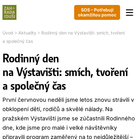
SOS – Potřebuji
okamžitou pomoc
›
›
Úvod
Aktuality
Rodinný den na Výstavišti: smích, tvoření
a společný čas
Rodinný den
na Výstavišti: smích, tvoření
a společný čas
První červnovou neděli jsme letos znovu strávili v
obklopení dětí, rodičů a skvělé nálady. Na
pražském Výstavišti jsme se zúčastnili Rodinného
dne, kde jsme pro malé i velké návštěvníky
připravili program zaměřený na to nejdůležitější –