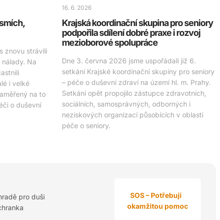
16. 6. 2026
 smích,
Krajská koordinační skupina pro seniory
podpořila sdílení dobré praxe i rozvoj
mezioborové spolupráce
 znovu strávili
Dne 3. června 2026 jsme uspořádali již 6.
é nálady. Na
setkání Krajské koordinační skupiny pro seniory
stnili
– péče o duševní zdraví na území hl. m. Prahy.
é i velké
Setkání opět propojilo zástupce zdravotních,
zaměřený na to
sociálních, samosprávných, odborných i
péči o duševní
neziskových organizací působících v oblasti
péče o seniory.
SOS – Potřebuji
hradě pro duši
okamžitou pomoc
chranka