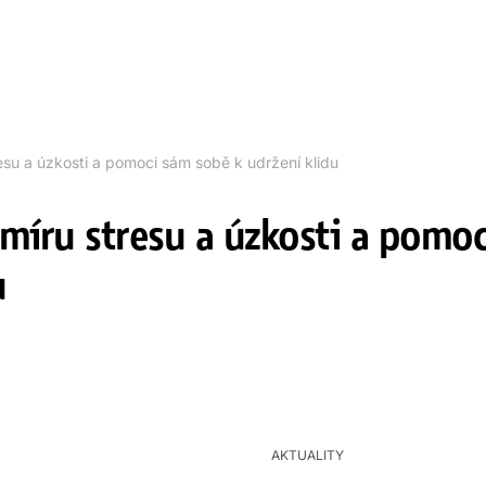
esu a úzkosti a pomoci sám sobě k udržení klidu
 míru stresu a úzkosti a pomo
u
AKTUALITY