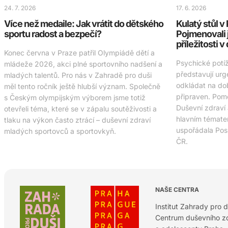
24. 7. 2026
17. 6. 2026
Více než medaile: Jak vrátit do dětského
Kulatý stůl 
sportu radost a bezpečí?
Pojmenovali 
příležitosti v
Konec června v Praze patřil Olympiádě dětí a
Psychické potí
mládeže 2026, akci plné sportovního nadšení a
představují urg
mladých talentů. Pro nás v Zahradě pro duši
odkládat na do
měl tento ročník ještě hlubší význam. Společně
připraven. Pomo
s Českým olympijským výborem jsme totiž
Duševní zdraví
otevřeli téma, které se v zápalu soutěživosti a
hlavním tématem
tlaku na výkon často ztrácí – duševní zdraví
uspořádala Po
mladých sportovců a sportovkyň.
ČR.
NAŠE CENTRA
Institut Zahrady pro d
Centrum duševního zd