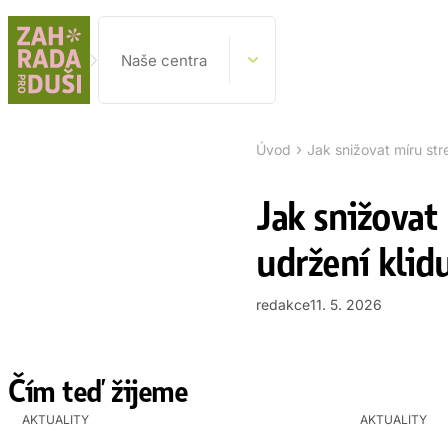
Naše centra
›
Úvod
Jak snižovat míru str
Jak snižovat
udržení klid
redakce
11. 5. 2026
Čím teď žijeme
AKTUALITY
AKTUALITY