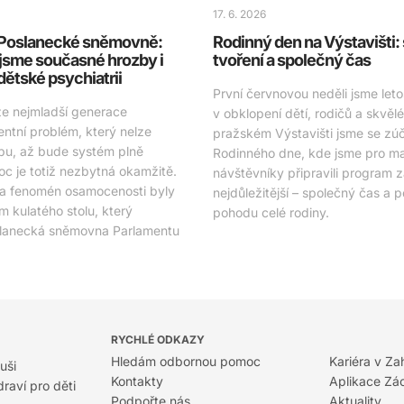
17. 6. 2026
v Poslanecké sněmovně:
Rodinný den na Výstavišti:
jsme současné hrozby i
tvoření a společný čas
 dětské psychiatrii
První červnovou neděli jsme letos
že nejmladší generace
v obklopení dětí, rodičů a skvěl
entní problém, který nelze
pražském Výstavišti jsme se zúča
bu, až bude systém plně
Rodinného dne, kde jsme pro mal
c je totiž nezbytná okamžitě.
návštěvníky připravili program 
 a fenomén osamocenosti byly
nejdůležitější – společný čas a 
 kulatého stolu, který
pohodu celé rodiny.
slanecká sněmovna Parlamentu
RYCHLÉ ODKAZY
Hledám odbornou pomoc
Kariéra v Za
uši
Kontakty
Aplikace Zá
raví pro děti
Podpořte nás
Aktuality