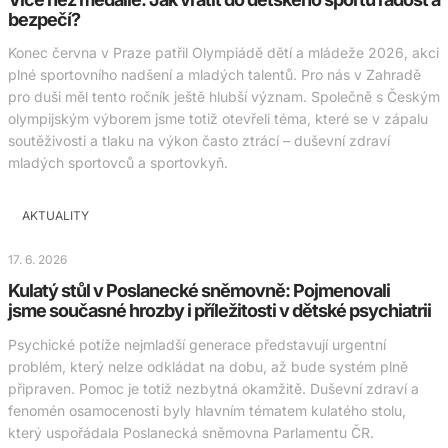
bezpečí?
Konec června v Praze patřil Olympiádě dětí a mládeže 2026, akci
plné sportovního nadšení a mladých talentů. Pro nás v Zahradě
pro duši měl tento ročník ještě hlubší význam. Společně s Českým
olympijským výborem jsme totiž otevřeli téma, které se v zápalu
soutěživosti a tlaku na výkon často ztrácí – duševní zdraví
mladých sportovců a sportovkyň.
AKTUALITY
17. 6. 2026
Kulatý stůl v Poslanecké sněmovně: Pojmenovali
jsme současné hrozby i příležitosti v dětské psychiatrii
Psychické potíže nejmladší generace představují urgentní
problém, který nelze odkládat na dobu, až bude systém plně
připraven. Pomoc je totiž nezbytná okamžitě. Duševní zdraví a
fenomén osamocenosti byly hlavním tématem kulatého stolu,
který uspořádala Poslanecká sněmovna Parlamentu ČR.