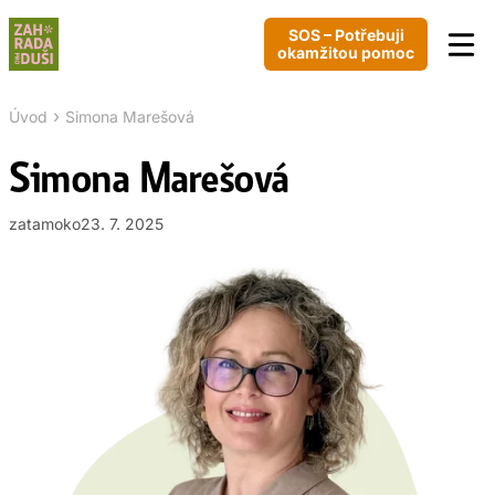
SOS – Potřebuji
okamžitou pomoc
›
Úvod
Simona Marešová
Simona Marešová
zatamoko
23. 7. 2025