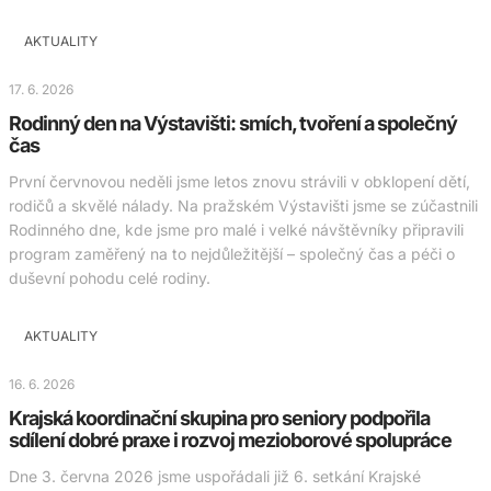
AKTUALITY
17. 6. 2026
Rodinný den na Výstavišti: smích, tvoření a společný
čas
První červnovou neděli jsme letos znovu strávili v obklopení dětí,
rodičů a skvělé nálady. Na pražském Výstavišti jsme se zúčastnili
Rodinného dne, kde jsme pro malé i velké návštěvníky připravili
program zaměřený na to nejdůležitější – společný čas a péči o
duševní pohodu celé rodiny.
AKTUALITY
16. 6. 2026
Krajská koordinační skupina pro seniory podpořila
sdílení dobré praxe i rozvoj mezioborové spolupráce
Dne 3. června 2026 jsme uspořádali již 6. setkání Krajské