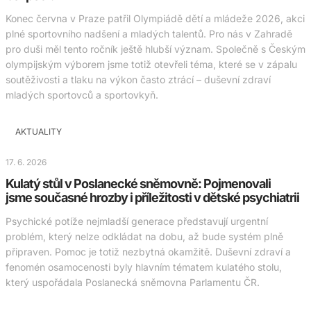
Konec června v Praze patřil Olympiádě dětí a mládeže 2026, akci
plné sportovního nadšení a mladých talentů. Pro nás v Zahradě
pro duši měl tento ročník ještě hlubší význam. Společně s Českým
olympijským výborem jsme totiž otevřeli téma, které se v zápalu
soutěživosti a tlaku na výkon často ztrácí – duševní zdraví
mladých sportovců a sportovkyň.
AKTUALITY
17. 6. 2026
Kulatý stůl v Poslanecké sněmovně: Pojmenovali
jsme současné hrozby i příležitosti v dětské psychiatrii
Psychické potíže nejmladší generace představují urgentní
problém, který nelze odkládat na dobu, až bude systém plně
připraven. Pomoc je totiž nezbytná okamžitě. Duševní zdraví a
fenomén osamocenosti byly hlavním tématem kulatého stolu,
který uspořádala Poslanecká sněmovna Parlamentu ČR.