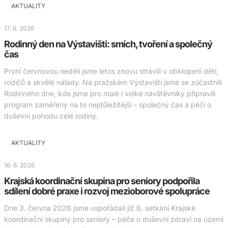
AKTUALITY
17. 6. 2026
Rodinný den na Výstavišti: smích, tvoření a společný
čas
První červnovou neděli jsme letos znovu strávili v obklopení dětí,
rodičů a skvělé nálady. Na pražském Výstavišti jsme se zúčastnili
Rodinného dne, kde jsme pro malé i velké návštěvníky připravili
program zaměřený na to nejdůležitější – společný čas a péči o
duševní pohodu celé rodiny.
AKTUALITY
16. 6. 2026
Krajská koordinační skupina pro seniory podpořila
sdílení dobré praxe i rozvoj mezioborové spolupráce
Dne 3. června 2026 jsme uspořádali již 6. setkání Krajské
koordinační skupiny pro seniory – péče o duševní zdraví na území