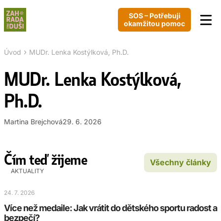
SOS – Potřebuji
okamžitou pomoc
›
Úvod
MUDr. Lenka Kostýlková, Ph.D.
MUDr. Lenka Kostýlková,
Ph.D.
Martina Brejchová
29. 6. 2026
Čím teď žijeme
Všechny články
AKTUALITY
24. 7. 2026
Více než medaile: Jak vrátit do dětského sportu radost a
bezpečí?