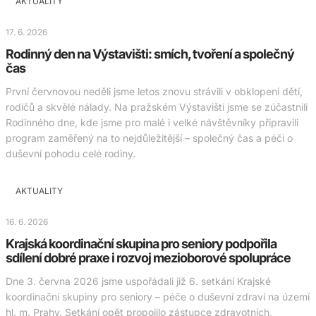
AKTUALITY
17. 6. 2026
Rodinný den na Výstavišti: smích, tvoření a společný
čas
První červnovou neděli jsme letos znovu strávili v obklopení dětí,
rodičů a skvělé nálady. Na pražském Výstavišti jsme se zúčastnili
Rodinného dne, kde jsme pro malé i velké návštěvníky připravili
program zaměřený na to nejdůležitější – společný čas a péči o
duševní pohodu celé rodiny.
AKTUALITY
16. 6. 2026
Krajská koordinační skupina pro seniory podpořila
sdílení dobré praxe i rozvoj mezioborové spolupráce
Dne 3. června 2026 jsme uspořádali již 6. setkání Krajské
koordinační skupiny pro seniory – péče o duševní zdraví na území
hl. m. Prahy. Setkání opět propojilo zástupce zdravotních,