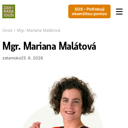
SOS – Potřebuji
okamžitou pomoc
›
Úvod
Mgr. Mariana Malátová
Mgr. Mariana Malátová
zatamoko
25. 6. 2026