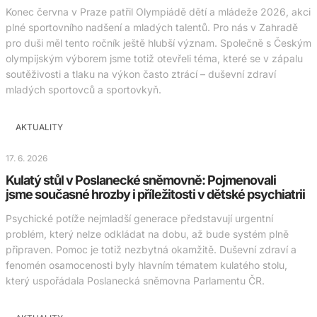
Konec června v Praze patřil Olympiádě dětí a mládeže 2026, akci
plné sportovního nadšení a mladých talentů. Pro nás v Zahradě
pro duši měl tento ročník ještě hlubší význam. Společně s Českým
olympijským výborem jsme totiž otevřeli téma, které se v zápalu
soutěživosti a tlaku na výkon často ztrácí – duševní zdraví
mladých sportovců a sportovkyň.
AKTUALITY
17. 6. 2026
Kulatý stůl v Poslanecké sněmovně: Pojmenovali
jsme současné hrozby i příležitosti v dětské psychiatrii
Psychické potíže nejmladší generace představují urgentní
problém, který nelze odkládat na dobu, až bude systém plně
připraven. Pomoc je totiž nezbytná okamžitě. Duševní zdraví a
fenomén osamocenosti byly hlavním tématem kulatého stolu,
který uspořádala Poslanecká sněmovna Parlamentu ČR.