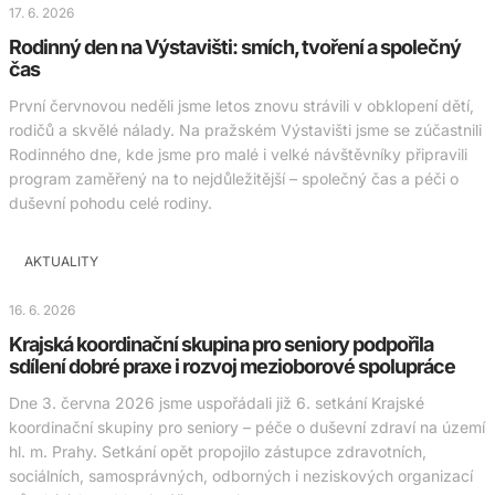
17. 6. 2026
Rodinný den na Výstavišti: smích, tvoření a společný
čas
První červnovou neděli jsme letos znovu strávili v obklopení dětí,
rodičů a skvělé nálady. Na pražském Výstavišti jsme se zúčastnili
Rodinného dne, kde jsme pro malé i velké návštěvníky připravili
program zaměřený na to nejdůležitější – společný čas a péči o
duševní pohodu celé rodiny.
AKTUALITY
16. 6. 2026
Krajská koordinační skupina pro seniory podpořila
sdílení dobré praxe i rozvoj mezioborové spolupráce
Dne 3. června 2026 jsme uspořádali již 6. setkání Krajské
koordinační skupiny pro seniory – péče o duševní zdraví na území
hl. m. Prahy. Setkání opět propojilo zástupce zdravotních,
sociálních, samosprávných, odborných i neziskových organizací