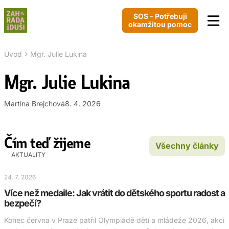
SOS – Potřebuji
okamžitou pomoc
›
Úvod
Mgr. Julie Lukina
Mgr. Julie Lukina
Martina Brejchová
8. 4. 2026
Čím teď žijeme
Všechny články
AKTUALITY
24. 7. 2026
Více než medaile: Jak vrátit do dětského sportu radost a
bezpečí?
Konec června v Praze patřil Olympiádě dětí a mládeže 2026, akci