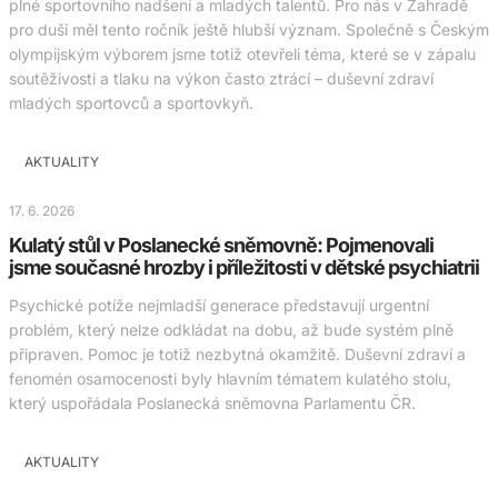
plné sportovního nadšení a mladých talentů. Pro nás v Zahradě
pro duši měl tento ročník ještě hlubší význam. Společně s Českým
olympijským výborem jsme totiž otevřeli téma, které se v zápalu
soutěživosti a tlaku na výkon často ztrácí – duševní zdraví
mladých sportovců a sportovkyň.
AKTUALITY
17. 6. 2026
Kulatý stůl v Poslanecké sněmovně: Pojmenovali
jsme současné hrozby i příležitosti v dětské psychiatrii
Psychické potíže nejmladší generace představují urgentní
problém, který nelze odkládat na dobu, až bude systém plně
připraven. Pomoc je totiž nezbytná okamžitě. Duševní zdraví a
fenomén osamocenosti byly hlavním tématem kulatého stolu,
který uspořádala Poslanecká sněmovna Parlamentu ČR.
AKTUALITY