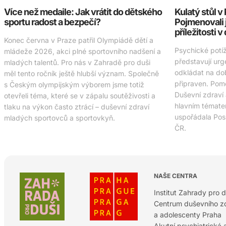
Více než medaile: Jak vrátit do dětského
Kulatý stůl 
sportu radost a bezpečí?
Pojmenovali 
příležitosti v
Konec června v Praze patřil Olympiádě dětí a
Psychické potí
mládeže 2026, akci plné sportovního nadšení a
představují urg
mladých talentů. Pro nás v Zahradě pro duši
odkládat na do
měl tento ročník ještě hlubší význam. Společně
připraven. Pomo
s Českým olympijským výborem jsme totiž
Duševní zdraví
otevřeli téma, které se v zápalu soutěživosti a
hlavním tématem
tlaku na výkon často ztrácí – duševní zdraví
uspořádala Po
mladých sportovců a sportovkyň.
ČR.
NAŠE CENTRA
Institut Zahrady pro d
Centrum duševního zd
a adolescenty Praha
Akutní psychiatrická