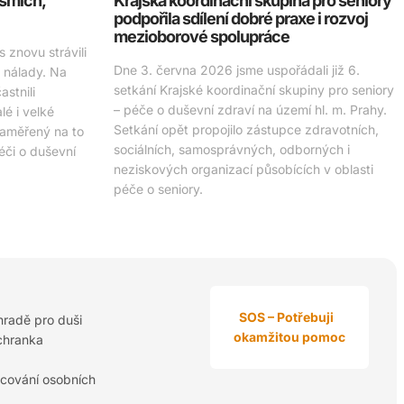
 smích,
Krajská koordinační skupina pro seniory
podpořila sdílení dobré praxe i rozvoj
mezioborové spolupráce
 znovu strávili
Dne 3. června 2026 jsme uspořádali již 6.
é nálady. Na
setkání Krajské koordinační skupiny pro seniory
stnili
– péče o duševní zdraví na území hl. m. Prahy.
é i velké
Setkání opět propojilo zástupce zdravotních,
zaměřený na to
sociálních, samosprávných, odborných i
péči o duševní
neziskových organizací působících v oblasti
péče o seniory.
SOS – Potřebuji
hradě pro duši
okamžitou pomoc
chranka
cování osobních