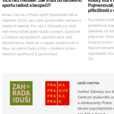
Více než medaile: Jak vrátit do dětského
Kulatý stůl 
sportu radost a bezpečí?
Pojmenovali 
příležitosti v
Konec června v Praze patřil Olympiádě dětí a
Psychické potí
mládeže 2026, akci plné sportovního nadšení a
představují urg
mladých talentů. Pro nás v Zahradě pro duši
odkládat na do
měl tento ročník ještě hlubší význam. Společně
připraven. Pomo
s Českým olympijským výborem jsme totiž
Duševní zdraví
otevřeli téma, které se v zápalu soutěživosti a
hlavním tématem
tlaku na výkon často ztrácí – duševní zdraví
uspořádala Po
mladých sportovců a sportovkyň.
ČR.
NAŠE CENTRA
Institut Zahrady pro d
Centrum duševního zd
a adolescenty Praha
Akutní psychiatrická
pro děti a dorost