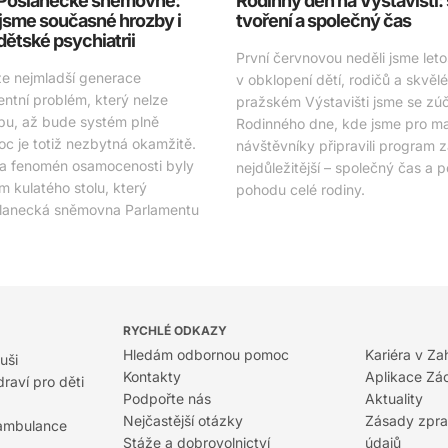
v Poslanecké sněmovně:
Rodinný den na Výstavišti:
jsme současné hrozby i
tvoření a společný čas
 dětské psychiatrii
První červnovou neděli jsme letos
že nejmladší generace
v obklopení dětí, rodičů a skvěl
entní problém, který nelze
pražském Výstavišti jsme se zúča
bu, až bude systém plně
Rodinného dne, kde jsme pro mal
c je totiž nezbytná okamžitě.
návštěvníky připravili program 
 a fenomén osamocenosti byly
nejdůležitější – společný čas a 
 kulatého stolu, který
pohodu celé rodiny.
slanecká sněmovna Parlamentu
RYCHLÉ ODKAZY
Hledám odbornou pomoc
Kariéra v Za
uši
Kontakty
Aplikace Zá
raví pro děti
Podpořte nás
Aktuality
Nejčastější otázky
Zásady zpra
 ambulance
Stáže a dobrovolnictví
údajů