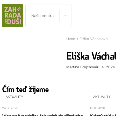
Naše centra
›
Úvod
Eliška Váchalová
Eliška Vácha
Martina Brejchová
8. 4. 2026
Čím teď žijeme
AKTUALITY
AKTUALITY
24. 7. 2026
17. 6. 2026