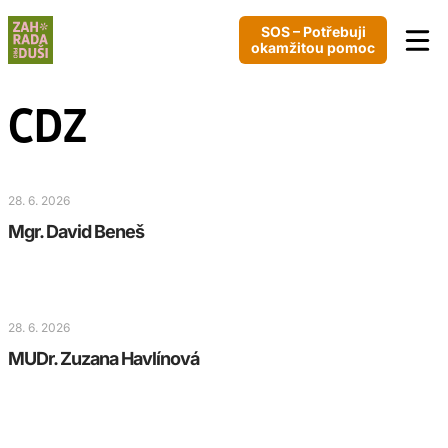
SOS – Potřebuji
okamžitou pomoc
CDZ
28. 6. 2026
Mgr. David Beneš
28. 6. 2026
MUDr. Zuzana Havlínová