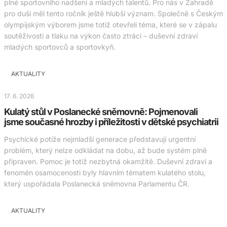
plné sportovního nadšení a mladých talentů. Pro nás v Zahradě
pro duši měl tento ročník ještě hlubší význam. Společně s Českým
olympijským výborem jsme totiž otevřeli téma, které se v zápalu
soutěživosti a tlaku na výkon často ztrácí – duševní zdraví
mladých sportovců a sportovkyň.
AKTUALITY
17. 6. 2026
Kulatý stůl v Poslanecké sněmovně: Pojmenovali
jsme současné hrozby i příležitosti v dětské psychiatrii
Psychické potíže nejmladší generace představují urgentní
problém, který nelze odkládat na dobu, až bude systém plně
připraven. Pomoc je totiž nezbytná okamžitě. Duševní zdraví a
fenomén osamocenosti byly hlavním tématem kulatého stolu,
který uspořádala Poslanecká sněmovna Parlamentu ČR.
AKTUALITY