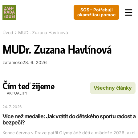
SOS – Potřebuji
okamžitou pomoc
›
Úvod
MUDr. Zuzana Havlínová
MUDr. Zuzana Havlínová
zatamoko
28. 6. 2026
Čím teď žijeme
Všechny články
AKTUALITY
24. 7. 2026
Více než medaile: Jak vrátit do dětského sportu radost a
bezpečí?
Konec června v Praze patřil Olympiádě dětí a mládeže 2026, akci