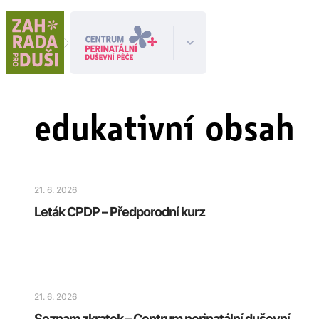
edukativní obsah
21. 6. 2026
Leták CPDP – Předporodní kurz
21. 6. 2026
Seznam zkratek – Centrum perinatální duševní