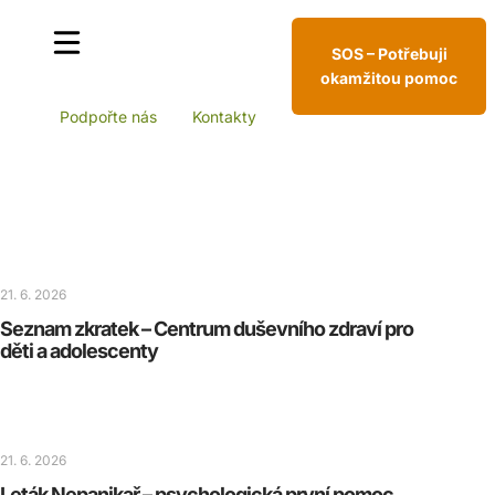
SOS – Potřebuji
okamžitou pomoc
Podpořte nás
Kontakty
21. 6. 2026
Seznam zkratek – Centrum duševního zdraví pro
děti a adolescenty
21. 6. 2026
Leták Nepanikař – psychologická první pomoc