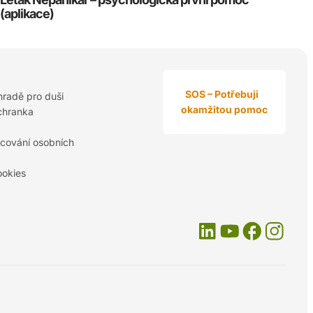
(aplikace)
SOS – Potřebuji
hradě pro duši
okamžitou pomoc
chranka
cování osobních
ookies