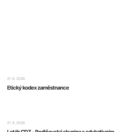
21. 6. 2026
Etický kodex zaměstnance
21. 6. 2026
Leták CDZ – Rodičovská skupina s edukativním