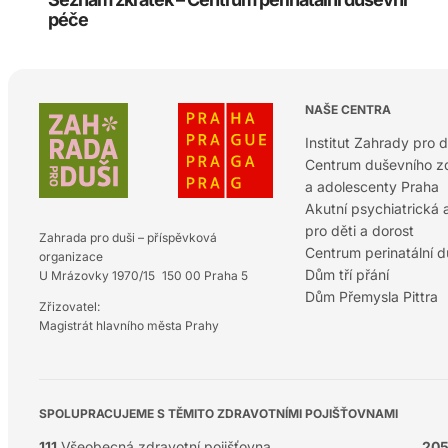
péče
NAŠE CENTRA
Institut Zahrady pro d
Centrum duševního zd
a adolescenty Praha
Akutní psychiatrická
pro děti a dorost
Zahrada pro duši – příspěvková
Centrum perinatální 
organizace
Dům tří přání
U Mrázovky 1970/15 150 00 Praha 5
Dům Přemysla Pittra
Zřizovatel:
Magistrát hlavního města Prahy
SPOLUPRACUJEME S TĚMITO ZDRAVOTNÍMI POJIŠŤOVNAMI
111
Všeobecná zdravotní pojišťovna
20