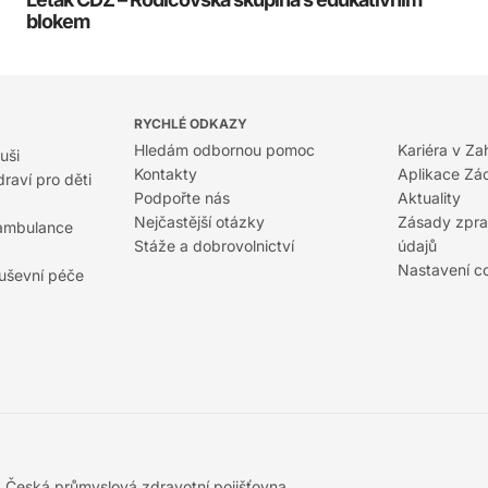
blokem
RYCHLÉ ODKAZY
Hledám odbornou pomoc
Kariéra v Za
uši
Kontakty
Aplikace Zá
raví pro děti
Podpořte nás
Aktuality
Nejčastější otázky
Zásady zpra
 ambulance
Stáže a dobrovolnictví
údajů
Nastavení c
duševní péče
5
Česká průmyslová zdravotní pojišťovna