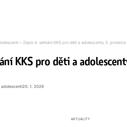
›
dolescenti
Zápis 4. setkání KKS pro děti a adolescenty 3. prosinc
kání KKS pro děti a adolescen
 adolescenti
20. 1. 2026
AKTUALITY