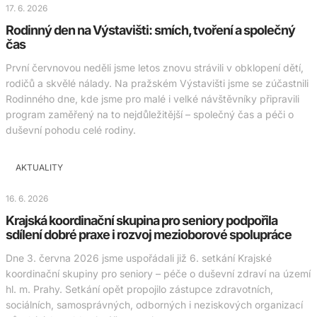
17. 6. 2026
Rodinný den na Výstavišti: smích, tvoření a společný
čas
První červnovou neděli jsme letos znovu strávili v obklopení dětí,
rodičů a skvělé nálady. Na pražském Výstavišti jsme se zúčastnili
Rodinného dne, kde jsme pro malé i velké návštěvníky připravili
program zaměřený na to nejdůležitější – společný čas a péči o
duševní pohodu celé rodiny.
AKTUALITY
16. 6. 2026
Krajská koordinační skupina pro seniory podpořila
sdílení dobré praxe i rozvoj mezioborové spolupráce
Dne 3. června 2026 jsme uspořádali již 6. setkání Krajské
koordinační skupiny pro seniory – péče o duševní zdraví na území
hl. m. Prahy. Setkání opět propojilo zástupce zdravotních,
sociálních, samosprávných, odborných i neziskových organizací