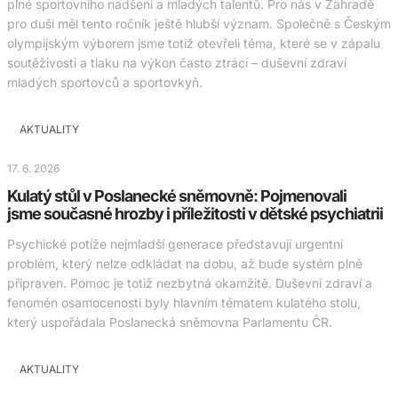
plné sportovního nadšení a mladých talentů. Pro nás v Zahradě
pro duši měl tento ročník ještě hlubší význam. Společně s Českým
olympijským výborem jsme totiž otevřeli téma, které se v zápalu
soutěživosti a tlaku na výkon často ztrácí – duševní zdraví
mladých sportovců a sportovkyň.
AKTUALITY
17. 6. 2026
Kulatý stůl v Poslanecké sněmovně: Pojmenovali
jsme současné hrozby i příležitosti v dětské psychiatrii
Psychické potíže nejmladší generace představují urgentní
problém, který nelze odkládat na dobu, až bude systém plně
připraven. Pomoc je totiž nezbytná okamžitě. Duševní zdraví a
fenomén osamocenosti byly hlavním tématem kulatého stolu,
který uspořádala Poslanecká sněmovna Parlamentu ČR.
AKTUALITY