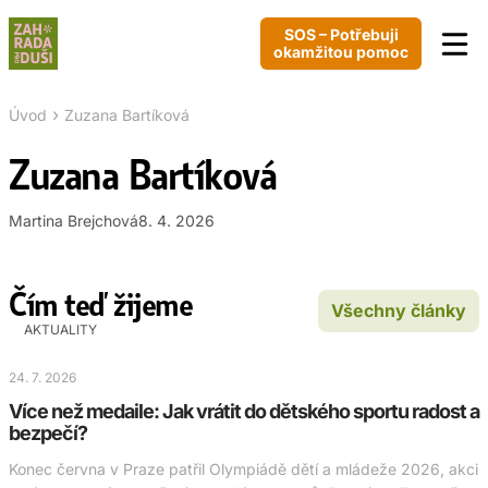
SOS – Potřebuji
okamžitou pomoc
›
Úvod
Zuzana Bartíková
Zuzana Bartíková
Martina Brejchová
8. 4. 2026
Čím teď žijeme
Všechny články
AKTUALITY
24. 7. 2026
Více než medaile: Jak vrátit do dětského sportu radost a
bezpečí?
Konec června v Praze patřil Olympiádě dětí a mládeže 2026, akci