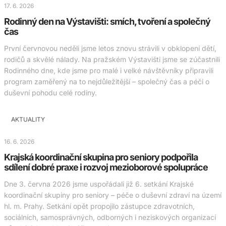
17. 6. 2026
Rodinný den na Výstavišti: smích, tvoření a společný
čas
První červnovou neděli jsme letos znovu strávili v obklopení dětí,
rodičů a skvělé nálady. Na pražském Výstavišti jsme se zúčastnili
Rodinného dne, kde jsme pro malé i velké návštěvníky připravili
program zaměřený na to nejdůležitější – společný čas a péči o
duševní pohodu celé rodiny.
AKTUALITY
16. 6. 2026
Krajská koordinační skupina pro seniory podpořila
sdílení dobré praxe i rozvoj mezioborové spolupráce
Dne 3. června 2026 jsme uspořádali již 6. setkání Krajské
koordinační skupiny pro seniory – péče o duševní zdraví na území
hl. m. Prahy. Setkání opět propojilo zástupce zdravotních,
sociálních, samosprávných, odborných i neziskových organizací