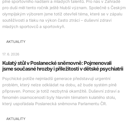
plné sportovního nadšení a mladých talentů. Pro nás v Zahradě
pro duši měl tento ročník ještě hlubší význam. Společně s Českým
olympijským výborem jsme totiž otevřeli téma, které se v zápalu
soutěživosti a tlaku na výkon často ztrácí – duševní zdraví
mladých sportovců a sportovkyň.
AKTUALITY
17. 6. 2026
Kulatý stůl v Poslanecké sněmovně: Pojmenovali
jsme současné hrozby i příležitosti v dětské psychiatrii
Psychické potíže nejmladší generace představují urgentní
problém, který nelze odkládat na dobu, až bude systém plně
připraven. Pomoc je totiž nezbytná okamžitě. Duševní zdraví a
fenomén osamocenosti byly hlavním tématem kulatého stolu,
který uspořádala Poslanecká sněmovna Parlamentu ČR.
AKTUALITY