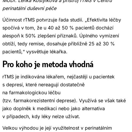
MUDr. Lenka Kostýlková a přístroj rTMS v Centru
perinatální duševní péče
Účinnost rTMS potvrzuje řada studií. „Efektivita léčby
spočívá v tom, že u 40 až 50 % pacientů dochází
alespoň k 50% zlepšení příznaků. Úplného vymizení
obtíží, tedy remise, dosahuje přibližně 25 až 30 %
pacientů,“ vysvětluje lékařka.
Pro koho je metoda vhodná
rTMS je indikována lékařem, nejčastěji u pacientek
s depresí, které nereagují dostatečně
na farmakologickou léčbu
(tzv. farmakorezistentní deprese). Využívá se však také
jako doplněk k medikaci nebo jako alternativa
v případech, kdy léky nelze užívat.
Velkou výhodou je její využitelnost v perinatálním