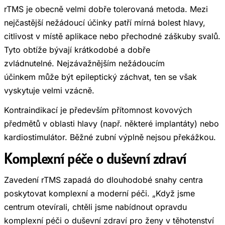
rTMS je obecně velmi dobře tolerovaná metoda. Mezi
nejčastější nežádoucí účinky patří mírná bolest hlavy,
citlivost v místě aplikace nebo přechodné záškuby svalů.
Tyto obtíže bývají krátkodobé a dobře
zvládnutelné. Nejzávažnějším nežádoucím
účinkem může být epileptický záchvat, ten se však
vyskytuje velmi vzácně.
Kontraindikací je především přítomnost kovových
předmětů v oblasti hlavy (např. některé implantáty) nebo
kardiostimulátor. Běžné zubní výplně nejsou překážkou.
Komplexní péče o duševní zdraví
Zavedení rTMS zapadá do dlouhodobé snahy centra
poskytovat komplexní a moderní péči. „Když jsme
centrum otevírali, chtěli jsme nabídnout opravdu
komplexní péči o duševní zdraví pro ženy v těhotenství