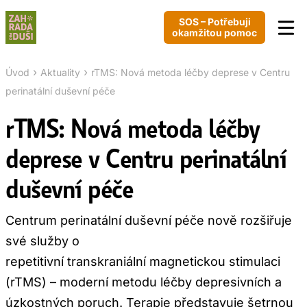
SOS – Potřebuji
okamžitou pomoc
›
›
Úvod
Aktuality
rTMS: Nová metoda léčby deprese v Centru
perinatální duševní péče
rTMS: Nová metoda léčby
deprese v Centru perinatální
duševní péče
Centrum perinatální duševní péče nově rozšiřuje
své služby o
repetitivní transkraniální magnetickou stimulaci
(rTMS) – moderní metodu léčby depresivních a
úzkostných poruch. Terapie představuje šetrnou