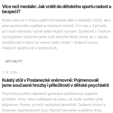
Více než medaile: Jak vrátit do dětského sportu radost a
bezpečí?
Konec června v Praze patřil Olympiádě dětí a mládeže 2026, akci
plné sportovního nadšení a mladých talentů. Pro nás v Zahradě
pro duši měl tento ročník ještě hlubší význam. Společně s Českým
olympijským výborem jsme totiž otevřeli téma, které se v zápalu
soutěživosti a tlaku na výkon často ztrácí – duševní zdraví
mladých sportovců a sportovkyň.
AKTUALITY
17. 6. 2026
Kulatý stůl v Poslanecké sněmovně: Pojmenovali
jsme současné hrozby i příležitosti v dětské psychiatrii
Psychické potíže nejmladší generace představují urgentní
problém, který nelze odkládat na dobu, až bude systém plně
připraven. Pomoc je totiž nezbytná okamžitě. Duševní zdraví a
fenomén osamocenosti byly hlavním tématem kulatého stolu,