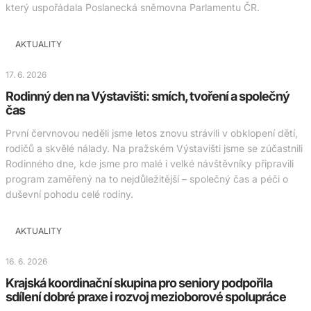
který uspořádala Poslanecká sněmovna Parlamentu ČR.
AKTUALITY
17. 6. 2026
Rodinný den na Výstavišti: smích, tvoření a společný
čas
První červnovou neděli jsme letos znovu strávili v obklopení dětí,
rodičů a skvělé nálady. Na pražském Výstavišti jsme se zúčastnili
Rodinného dne, kde jsme pro malé i velké návštěvníky připravili
program zaměřený na to nejdůležitější – společný čas a péči o
duševní pohodu celé rodiny.
AKTUALITY
16. 6. 2026
Krajská koordinační skupina pro seniory podpořila
sdílení dobré praxe i rozvoj mezioborové spolupráce