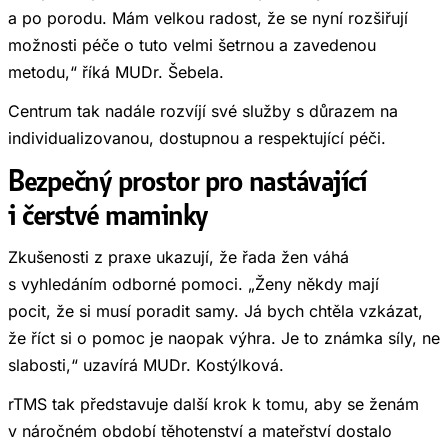
a po porodu. Mám velkou radost, že se nyní rozšiřují
možnosti péče o tuto velmi šetrnou a zavedenou
metodu,“ říká MUDr. Šebela.
Centrum tak nadále rozvíjí své služby s důrazem na
individualizovanou, dostupnou a respektující péči.
Bezpečný prostor pro nastávající
i čerstvé maminky
Zkušenosti z praxe ukazují, že řada žen váhá
s vyhledáním odborné pomoci. „Ženy někdy mají
pocit, že si musí poradit samy. Já bych chtěla vzkázat,
že říct si o pomoc je naopak výhra. Je to známka síly, ne
slabosti,“ uzavírá MUDr. Kostýlková.
rTMS tak představuje další krok k tomu, aby se ženám
v náročném období těhotenství a mateřství dostalo