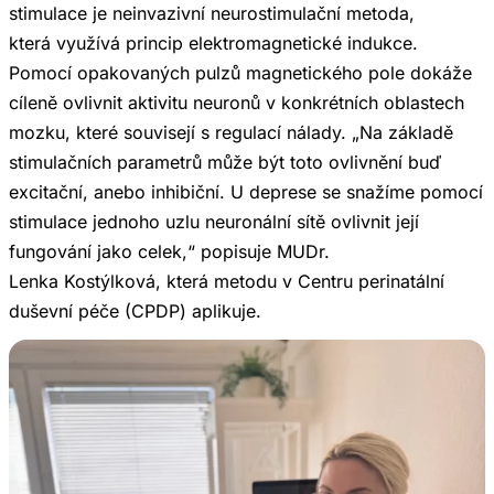
stimulace je neinvazivní neurostimulační metoda,
která využívá princip elektromagnetické indukce.
Pomocí opakovaných pulzů magnetického pole dokáže
cíleně ovlivnit aktivitu neuronů v konkrétních oblastech
mozku, které souvisejí s regulací nálady. „Na základě
stimulačních parametrů může být toto ovlivnění buď
excitační, anebo inhibiční. U deprese se snažíme pomocí
stimulace jednoho uzlu neuronální sítě ovlivnit její
fungování jako celek,“ popisuje MUDr.
Lenka Kostýlková, která metodu v Centru perinatální
duševní péče (CPDP) aplikuje.