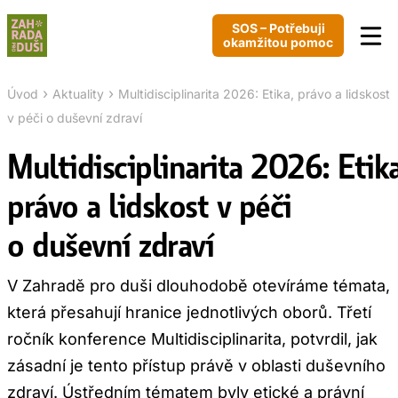
SOS – Potřebuji
okamžitou pomoc
›
›
Úvod
Aktuality
Multidisciplinarita 2026: Etika, právo a lidskost
v péči o duševní zdraví
Multidisciplinarita 2026: Etika
právo a lidskost v péči
o duševní zdraví
V Zahradě pro duši dlouhodobě otevíráme témata,
která přesahují hranice jednotlivých oborů. Třetí
ročník konference Multidisciplinarita, potvrdil, jak
zásadní je tento přístup právě v oblasti duševního
zdraví. Ústředním tématem byly etické a právní