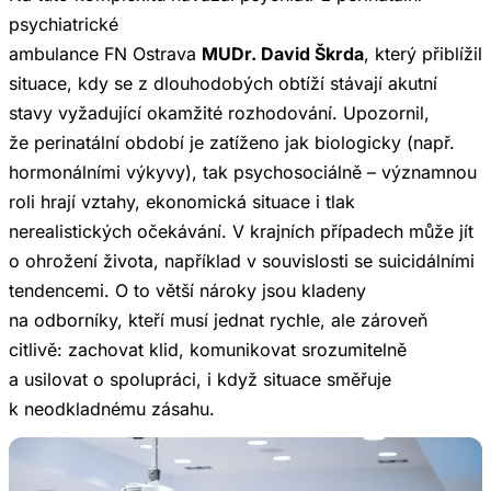
psychiatrické
ambulance FN Ostrava
MUDr. David Škrda
, který přiblížil
situace, kdy se z dlouhodobých obtíží stávají akutní
stavy vyžadující okamžité rozhodování. Upozornil,
že perinatální období je zatíženo jak biologicky (např.
hormonálními výkyvy), tak psychosociálně – významnou
roli hrají vztahy, ekonomická situace i tlak
nerealistických očekávání. V krajních případech může jít
o ohrožení života, například v souvislosti se suicidálními
tendencemi. O to větší nároky jsou kladeny
na odborníky, kteří musí jednat rychle, ale zároveň
citlivě: zachovat klid, komunikovat srozumitelně
a usilovat o spolupráci, i když situace směřuje
k neodkladnému zásahu.