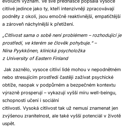
evoluční význam. Ve své přednášce popsala vysoce
citlivé jedince jako ty, kteří intenzivněji zpracovávají
podněty z okolí, jsou emočně reaktivnější, empatičtější
a zároveň náchylnější k přetížení.
„Citlivost sama o sobě není problémem – rozhodující je
prostředí, ve kterém se člověk pohybuje.“ –
Nina Pyykkönen, klinická psycholožka
z University of Eastern Finland
Jak zaznělo, vysoce citliví lidé mohou v nepodnětném
nebo stresujícím prostředí častěji zažívat psychické
obtíže, naopak v podpůrném a bezpečném kontextu
výrazně prosperují – vykazují vyšší míru well-beingu,
schopnosti učení i sociální
citlivosti. Vysoká citlivost tak už nemusí znamenat jen
zvýšenou zranitelnost, ale také vyšší potenciál v životě
uspět.