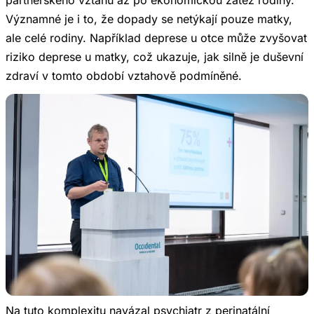
partnerského vztahu až po ekonomickou zátěž rodiny.
Významné je i to, že dopady se netýkají pouze matky,
ale celé rodiny. Například deprese u otce může zvyšovat
riziko deprese u matky, což ukazuje, jak silně je duševní
zdraví v tomto období vztahově podmíněné.
Na tuto komplexitu navázal psychiatr z perinatální