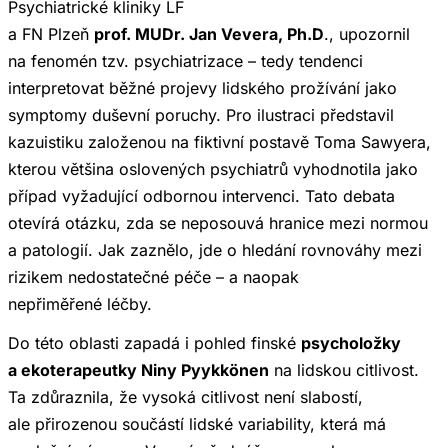
Psychiatrické kliniky LF
a FN Plzeň
prof. MUDr. Jan Vevera, Ph.D
., upozornil
na fenomén tzv. psychiatrizace – tedy tendenci
interpretovat běžné projevy lidského prožívání jako
symptomy duševní poruchy. Pro ilustraci představil
kazuistiku založenou na fiktivní postavě Toma Sawyera,
kterou většina oslovených psychiatrů vyhodnotila jako
případ vyžadující odbornou intervenci. Tato debata
otevírá otázku, zda se neposouvá hranice mezi normou
a patologií. Jak zaznělo, jde o hledání rovnováhy mezi
rizikem nedostatečné péče – a naopak
nepřiměřené léčby.
Do této oblasti zapadá i pohled finské
psycholožky
a ekoterapeutky Niny Pyykkönen
na lidskou citlivost.
Ta zdůraznila, že vysoká citlivost není slabostí,
ale přirozenou součástí lidské variability, která má