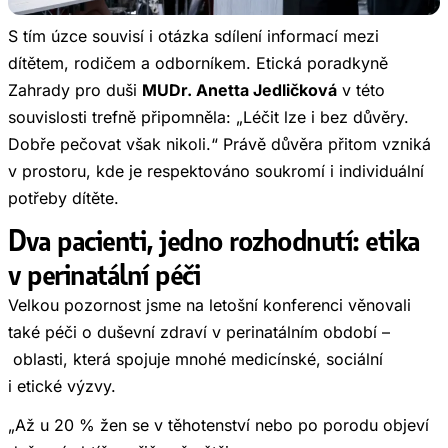
S tím úzce souvisí i otázka sdílení informací mezi
dítětem, rodičem a odborníkem. Etická poradkyně
Zahrady pro duši
MUDr. Anetta Jedličková
v této
souvislosti trefně připomněla: „Léčit lze i bez důvěry.
Dobře pečovat však nikoli.“ Právě důvěra přitom vzniká
v prostoru, kde je respektováno soukromí i individuální
potřeby dítěte.
Dva pacienti, jedno rozhodnutí: etika
v perinatální péči
Velkou pozornost jsme na letošní konferenci věnovali
také péči o duševní zdraví v perinatálním období –
oblasti, která spojuje mnohé medicínské, sociální
i etické výzvy.
„Až u 20 % žen se v těhotenství nebo po porodu objeví