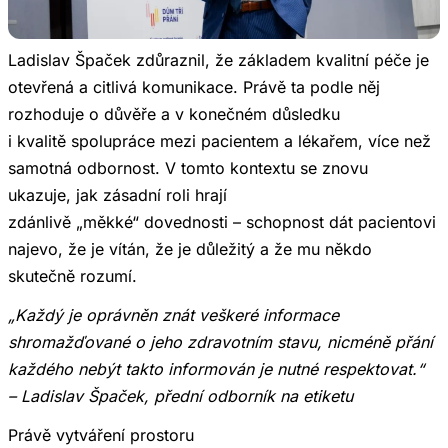
Ladislav Špaček zdůraznil, že základem kvalitní péče je
otevřená a citlivá komunikace. Právě ta podle něj
rozhoduje o důvěře a v konečném důsledku
i kvalitě spolupráce mezi pacientem a lékařem, více než
samotná odbornost. V tomto kontextu se znovu
ukazuje, jak zásadní roli hrají
zdánlivě „měkké“ dovednosti – schopnost dát pacientovi
najevo, že je vítán, že je důležitý a že mu někdo
skutečně rozumí.
„Každý je oprávněn znát veškeré informace
shromažďované o jeho zdravotním stavu, nicméně přání
každého nebýt takto informován je nutné respektovat.“
– Ladislav Špaček, přední odborník na etiketu
Právě vytváření prostoru