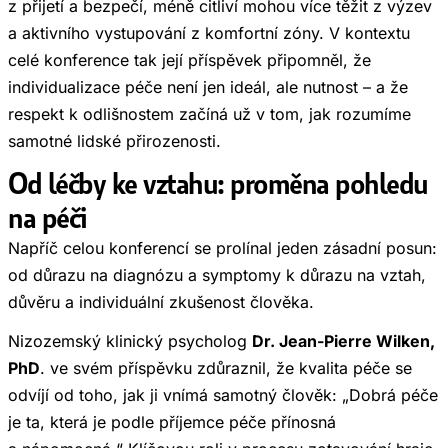
z přijetí a bezpečí, méně citliví mohou více těžit z výzev
a aktivního vystupování z komfortní zóny. V kontextu
celé konference tak její příspěvek připomněl, že
individualizace péče není jen ideál, ale nutnost – a že
respekt k odlišnostem začíná už v tom, jak rozumíme
samotné lidské přirozenosti.
Od léčby ke vztahu: proměna pohledu
na péči
Napříč celou konferencí se prolínal jeden zásadní posun:
od důrazu na diagnózu a symptomy k důrazu na vztah,
důvěru a individuální zkušenost člověka.
Nizozemský klinický psycholog
Dr. Jean-Pierre Wilken,
PhD
. ve svém příspěvku zdůraznil, že kvalita péče se
odvíjí od toho, jak ji vnímá samotný člověk: „Dobrá péče
je ta, která je podle příjemce péče přínosná