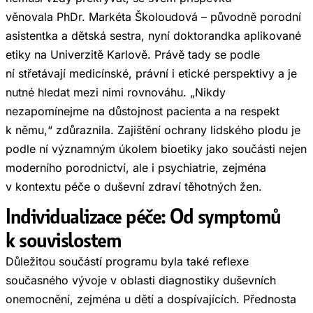
věnovala PhDr. Markéta Školoudová – původně porodní
asistentka a dětská sestra, nyní doktorandka aplikované
etiky na Univerzitě Karlově. Právě tady se podle
ní střetávají medicínské, právní i etické perspektivy a je
nutné hledat mezi nimi rovnováhu. „Nikdy
nezapomínejme na důstojnost pacienta a na respekt
k němu,“ zdůraznila. Zajištění ochrany lidského plodu je
podle ní významným úkolem bioetiky jako součásti nejen
moderního porodnictví, ale i psychiatrie, zejména
v kontextu péče o duševní zdraví těhotných žen.
Individualizace péče: Od symptomů
k souvislostem
Důležitou součástí programu byla také reflexe
současného vývoje v oblasti diagnostiky duševních
onemocnění, zejména u dětí a dospívajících. Přednosta