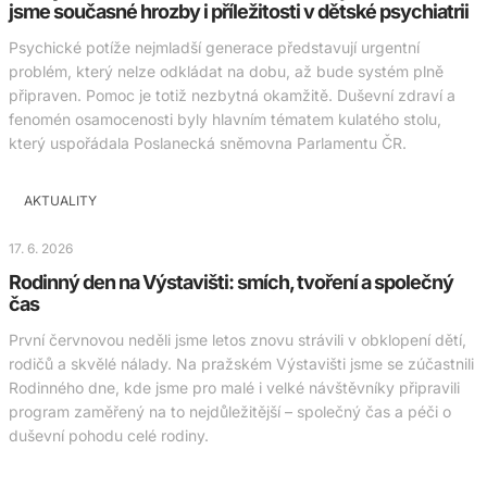
jsme současné hrozby i příležitosti v dětské psychiatrii
Psychické potíže nejmladší generace představují urgentní
problém, který nelze odkládat na dobu, až bude systém plně
připraven. Pomoc je totiž nezbytná okamžitě. Duševní zdraví a
fenomén osamocenosti byly hlavním tématem kulatého stolu,
který uspořádala Poslanecká sněmovna Parlamentu ČR.
AKTUALITY
17. 6. 2026
Rodinný den na Výstavišti: smích, tvoření a společný
čas
První červnovou neděli jsme letos znovu strávili v obklopení dětí,
rodičů a skvělé nálady. Na pražském Výstavišti jsme se zúčastnili
Rodinného dne, kde jsme pro malé i velké návštěvníky připravili
program zaměřený na to nejdůležitější – společný čas a péči o
duševní pohodu celé rodiny.