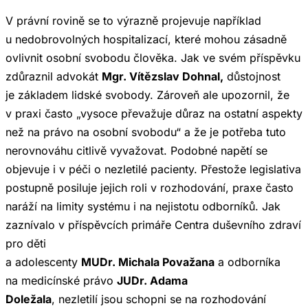
V právní rovině se to výrazně projevuje například
u nedobrovolných hospitalizací, které mohou zásadně
ovlivnit osobní svobodu člověka. Jak ve svém příspěvku
zdůraznil advokát
Mgr. Vítězslav Dohnal,
důstojnost
je základem lidské svobody. Zároveň ale upozornil, že
v praxi často „vysoce převažuje důraz na ostatní aspekty
než na právo na osobní svobodu“ a že je potřeba tuto
nerovnováhu citlivě vyvažovat. Podobné napětí se
objevuje i v péči o nezletilé pacienty. Přestože legislativa
postupně posiluje jejich roli v rozhodování, praxe často
naráží na limity systému i na nejistotu odborníků. Jak
zaznívalo v příspěvcích primáře Centra duševního zdraví
pro děti
a adolescenty
MUDr. Michala Považana
a odborníka
na medicínské právo
JUDr. Adama
Doležala
, nezletilí jsou schopni se na rozhodování