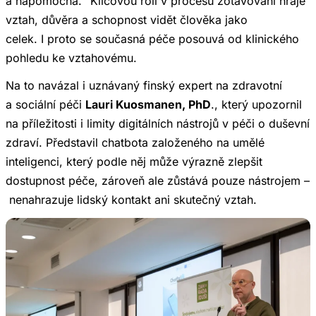
a nápomocná.“ Klíčovou roli v procesu zotavování hraje
vztah, důvěra a schopnost vidět člověka jako
celek. I proto se současná péče posouvá od klinického
pohledu ke vztahovému.
Na to navázal i uznávaný finský expert na zdravotní
a sociální péči
Lauri Kuosmanen, PhD
., který upozornil
na příležitosti i limity digitálních nástrojů v péči o duševní
zdraví. Představil chatbota založeného na umělé
inteligenci, který podle něj může výrazně zlepšit
dostupnost péče, zároveň ale zůstává pouze nástrojem –
nenahrazuje lidský kontakt ani skutečný vztah.