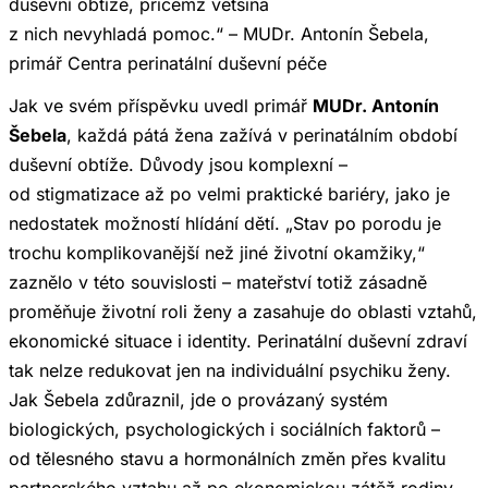
duševní obtíže, přičemž většina
z nich nevyhladá pomoc.“ – MUDr. Antonín Šebela,
primář Centra perinatální duševní péče
Jak ve svém příspěvku uvedl primář
MUDr. Antonín
Šebela
, každá pátá žena zažívá v perinatálním období
duševní obtíže. Důvody jsou komplexní –
od stigmatizace až po velmi praktické bariéry, jako je
nedostatek možností hlídání dětí. „Stav po porodu je
trochu komplikovanější než jiné životní okamžiky,“
zaznělo v této souvislosti – mateřství totiž zásadně
proměňuje životní roli ženy a zasahuje do oblasti vztahů,
ekonomické situace i identity. Perinatální duševní zdraví
tak nelze redukovat jen na individuální psychiku ženy.
Jak Šebela zdůraznil, jde o provázaný systém
biologických, psychologických i sociálních faktorů –
od tělesného stavu a hormonálních změn přes kvalitu