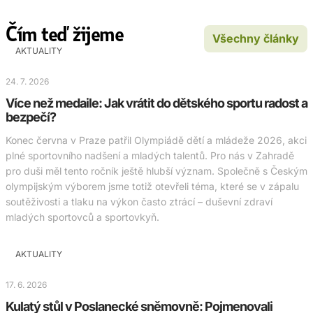
Čím teď žijeme
Všechny články
AKTUALITY
24. 7. 2026
Více než medaile: Jak vrátit do dětského sportu radost a
bezpečí?
Konec června v Praze patřil Olympiádě dětí a mládeže 2026, akci
plné sportovního nadšení a mladých talentů. Pro nás v Zahradě
pro duši měl tento ročník ještě hlubší význam. Společně s Českým
olympijským výborem jsme totiž otevřeli téma, které se v zápalu
soutěživosti a tlaku na výkon často ztrácí – duševní zdraví
mladých sportovců a sportovkyň.
AKTUALITY
17. 6. 2026
Kulatý stůl v Poslanecké sněmovně: Pojmenovali