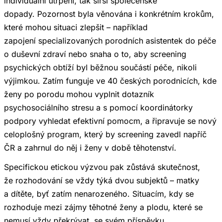
individuální utrpení, tak širší společenské
dopady. Pozornost byla věnována i konkrétním krokům,
které mohou situaci zlepšit – například
zapojení specializovaných porodních asistentek do péče
o duševní zdraví nebo snaha o to, aby screening
psychických obtíží byl běžnou součástí péče, nikoli
výjimkou. Zatím funguje ve 40 českých porodnicích, kde
ženy po porodu mohou vyplnit dotazník
psychosociálního stresu a s pomocí koordinátorky
podpory vyhledat efektivní pomocm, a řipravuje se nový
celoplošný program, který by screening zavedl napříč
ČR a zahrnul do něj i ženy v době těhotenství.
Specifickou etickou výzvou pak zůstává skutečnost,
že rozhodování se vždy týká dvou subjektů – matky
a dítěte, byť zatím nenarozeného. Situacím, kdy se
rozhoduje mezi zájmy těhotné ženy a plodu, které se
nemusí vždy překrývat, se svém příspěvku