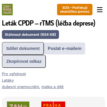
SOS – Potřebuji
okamžitou pomoc
Leták CPDP – rTMS (léčba deprese)
Stáhnout dokument (654 KB)
Poslat e-mailem
Sdílet dokument
Zkopírovat odkaz
Pro veřejnost
Letáky
duševní onemocnění
, 
matka a dítě