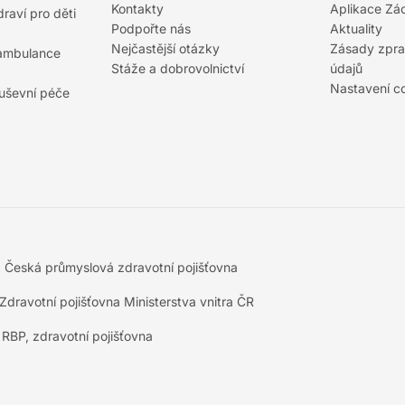
Kontakty
Aplikace Zá
raví pro děti
Podpořte nás
Aktuality
Nejčastější otázky
Zásady zpra
 ambulance
Stáže a dobrovolnictví
údajů
Nastavení c
duševní péče
5
Česká průmyslová zdravotní pojišťovna
Zdravotní pojišťovna Ministerstva vnitra ČR
RBP, zdravotní pojišťovna