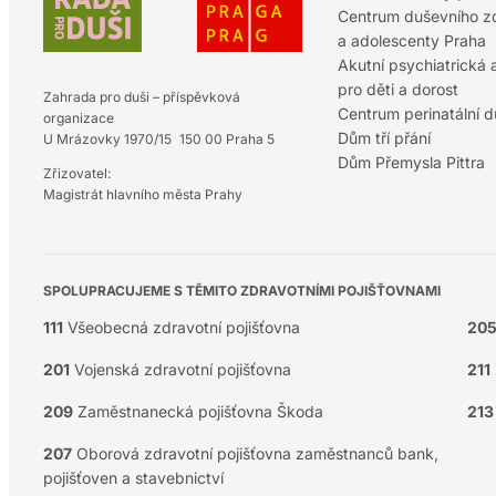
Centrum duševního zd
a adolescenty Praha
Akutní psychiatrická
pro děti a dorost
Zahrada pro duši – příspěvková
Centrum perinatální 
organizace
Dům tří přání
U Mrázovky 1970/15 150 00 Praha 5
Dům Přemysla Pittra
Zřizovatel:
Magistrát hlavního města Prahy
SPOLUPRACUJEME S TĚMITO ZDRAVOTNÍMI POJIŠŤOVNAMI
111
Všeobecná zdravotní pojišťovna
20
201
Vojenská zdravotní pojišťovna
211
209
Zaměstnanecká pojišťovna Škoda
213
207
Oborová zdravotní pojišťovna zaměstnanců bank,
pojišťoven a stavebnictví