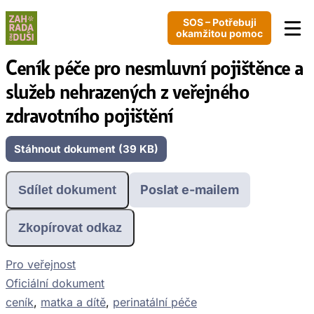
SOS – Potřebuji
okamžitou pomoc
Ceník péče pro nesmluvní pojištěnce a
služeb nehrazených z veřejného
zdravotního pojištění
Stáhnout dokument (39 KB)
Poslat e-mailem
Sdílet dokument
Zkopírovat odkaz
Pro veřejnost
Oficiální dokument
ceník
, 
matka a dítě
, 
perinatální péče