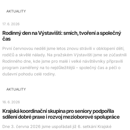
AKTUALITY
17. 6. 2026
Rodinný den na Výstavišti: smích, tvoření a společný
čas
První červnovou neděli jsme letos znovu strávili v obklopení dětí,
rodičů a skvělé nálady. Na pražském Výstavišti jsme se zúčastnili
Rodinného dne, kde jsme pro malé i velké návštěvníky připravili
program zaměřený na to nejdůležitější – společný čas a péči o
duševní pohodu celé rodiny.
AKTUALITY
16. 6. 2026
Krajská koordinační skupina pro seniory podpořila
sdílení dobré praxe i rozvoj mezioborové spolupráce
Dne 3. června 2026 jsme uspořádali již 6. setkání Krajské