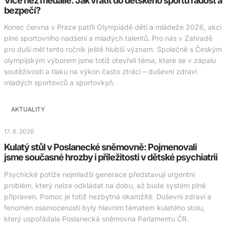
Více než medaile: Jak vrátit do dětského sportu radost a
bezpečí?
Konec června v Praze patřil Olympiádě dětí a mládeže 2026, akci
plné sportovního nadšení a mladých talentů. Pro nás v Zahradě
pro duši měl tento ročník ještě hlubší význam. Společně s Českým
olympijským výborem jsme totiž otevřeli téma, které se v zápalu
soutěživosti a tlaku na výkon často ztrácí – duševní zdraví
mladých sportovců a sportovkyň.
AKTUALITY
17. 6. 2026
Kulatý stůl v Poslanecké sněmovně: Pojmenovali
jsme současné hrozby i příležitosti v dětské psychiatrii
Psychické potíže nejmladší generace představují urgentní
problém, který nelze odkládat na dobu, až bude systém plně
připraven. Pomoc je totiž nezbytná okamžitě. Duševní zdraví a
fenomén osamocenosti byly hlavním tématem kulatého stolu,
který uspořádala Poslanecká sněmovna Parlamentu ČR.