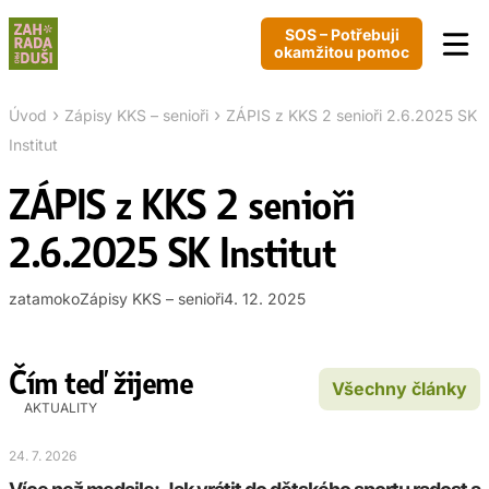
SOS – Potřebuji
okamžitou pomoc
›
›
Úvod
Zápisy KKS – senioři
ZÁPIS z KKS 2 senioři 2.6.2025 SK
Institut
ZÁPIS z KKS 2 senioři
2.6.2025 SK Institut
zatamoko
Zápisy KKS – senioři
4. 12. 2025
Čím teď žijeme
Všechny články
AKTUALITY
24. 7. 2026