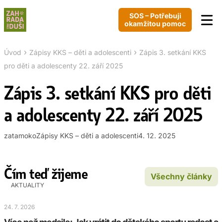
SOS – Potřebuji
okamžitou pomoc
›
›
Úvod
Zápisy KKS – děti a adolescenti
Zápis 3. setkání KKS
pro děti a adolescenty 22. září 2025
Zápis 3. setkání KKS pro děti
a adolescenty 22. září 2025
zatamoko
Zápisy KKS – děti a adolescenti
4. 12. 2025
Čím teď žijeme
Všechny články
AKTUALITY
24. 7. 2026