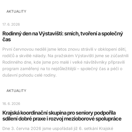
AKTUALITY
17. 6. 2026
Rodinný den na Výstavišti: smích, tvoření a společný
čas
První červnovou neděli jsme letos znovu strávili v obklopení dětí,
rodičů a skvělé nálady. Na pražském Výstavišti jsme se zúčastnili
Rodinného dne, kde jsme pro malé i velké návštěvníky připravili
program zaměřený na to nejdůležitější – společný čas a péči o
duševní pohodu celé rodiny.
AKTUALITY
16. 6. 2026
Krajská koordinační skupina pro seniory podpořila
sdílení dobré praxe i rozvoj mezioborové spolupráce
Dne 3. června 2026 jsme uspořádali již 6. setkání Krajské