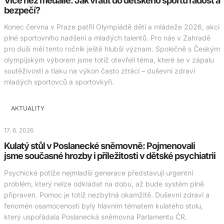
Více než medaile: Jak vrátit do dětského sportu radost a
bezpečí?
Konec června v Praze patřil Olympiádě dětí a mládeže 2026, akci
plné sportovního nadšení a mladých talentů. Pro nás v Zahradě
pro duši měl tento ročník ještě hlubší význam. Společně s Českým
olympijským výborem jsme totiž otevřeli téma, které se v zápalu
soutěživosti a tlaku na výkon často ztrácí – duševní zdraví
mladých sportovců a sportovkyň.
AKTUALITY
17. 6. 2026
Kulatý stůl v Poslanecké sněmovně: Pojmenovali
jsme současné hrozby i příležitosti v dětské psychiatrii
Psychické potíže nejmladší generace představují urgentní
problém, který nelze odkládat na dobu, až bude systém plně
připraven. Pomoc je totiž nezbytná okamžitě. Duševní zdraví a
fenomén osamocenosti byly hlavním tématem kulatého stolu,
který uspořádala Poslanecká sněmovna Parlamentu ČR.