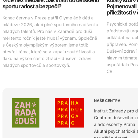
Více než medaile: Jak vrátit do dětského
Kulatý stůl 
sportu radost a bezpečí?
Pojmenovali 
příležitosti v
Konec června v Praze patřil Olympiádě dětí a
Psychické potí
mládeže 2026, akci plné sportovního nadšení a
představují urg
mladých talentů. Pro nás v Zahradě pro duši
odkládat na do
měl tento ročník ještě hlubší význam. Společně
připraven. Pomo
s Českým olympijským výborem jsme totiž
Duševní zdraví
otevřeli téma, které se v zápalu soutěživosti a
hlavním tématem
tlaku na výkon často ztrácí – duševní zdraví
uspořádala Po
mladých sportovců a sportovkyň.
ČR.
NAŠE CENTRA
Institut Zahrady pro d
Centrum duševního zd
a adolescenty Praha
Akutní psychiatrická
pro děti a dorost