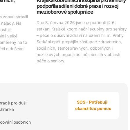
 smích,
Krajská koordinační skupina pro seniory
podpořila sdílení dobré praxe i rozvoj
mezioborové spolupráce
 znovu strávili
Dne 3. června 2026 jsme uspořádali již 6.
é nálady. Na
setkání Krajské koordinační skupiny pro seniory
stnili
– péče o duševní zdraví na území hl. m. Prahy.
é i velké
Setkání opět propojilo zástupce zdravotních,
zaměřený na to
sociálních, samosprávných, odborných i
péči o duševní
neziskových organizací působících v oblasti
péče o seniory.
SOS – Potřebuji
hradě pro duši
okamžitou pomoc
chranka
cování osobních