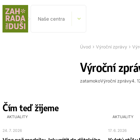
Naše centra
›
›
Úvod
Výroční zprávy
Výr
Výroční zprá
zatamoko
Výroční zprávy
4. 
Čím teď žijeme
AKTUALITY
AKTUALITY
24. 7. 2026
17. 6. 2026