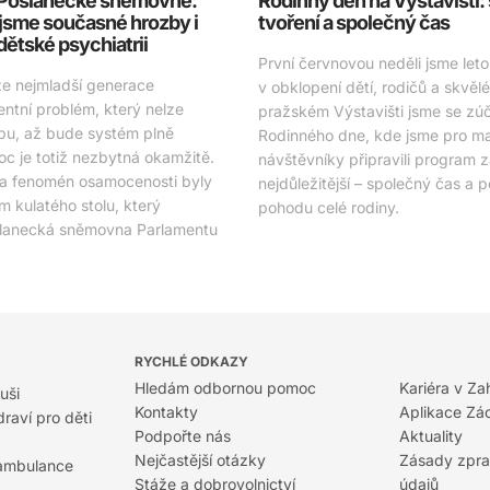
v Poslanecké sněmovně:
Rodinný den na Výstavišti:
jsme současné hrozby i
tvoření a společný čas
 dětské psychiatrii
První červnovou neděli jsme letos
že nejmladší generace
v obklopení dětí, rodičů a skvěl
entní problém, který nelze
pražském Výstavišti jsme se zúča
bu, až bude systém plně
Rodinného dne, kde jsme pro mal
c je totiž nezbytná okamžitě.
návštěvníky připravili program 
 a fenomén osamocenosti byly
nejdůležitější – společný čas a 
 kulatého stolu, který
pohodu celé rodiny.
slanecká sněmovna Parlamentu
RYCHLÉ ODKAZY
Hledám odbornou pomoc
Kariéra v Za
uši
Kontakty
Aplikace Zá
raví pro děti
Podpořte nás
Aktuality
Nejčastější otázky
Zásady zpra
 ambulance
Stáže a dobrovolnictví
údajů