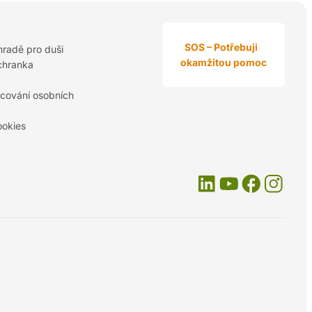
SOS – Potřebuji
hradě pro duši
okamžitou pomoc
chranka
cování osobních
ookies