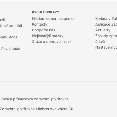
RYCHLÉ ODKAZY
Hledám odbornou pomoc
Kariéra v Za
uši
Kontakty
Aplikace Zá
raví pro děti
Podpořte nás
Aktuality
Nejčastější otázky
Zásady zpra
 ambulance
Stáže a dobrovolnictví
údajů
Nastavení c
duševní péče
5
Česká průmyslová zdravotní pojišťovna
Zdravotní pojišťovna Ministerstva vnitra ČR