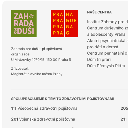
NAŠE CENTRA
Institut Zahrady pro d
Centrum duševního zd
a adolescenty Praha
Akutní psychiatrická
pro děti a dorost
Zahrada pro duši – příspěvková
Centrum perinatální 
organizace
Dům tří přání
U Mrázovky 1970/15 150 00 Praha 5
Dům Přemysla Pittra
Zřizovatel:
Magistrát hlavního města Prahy
SPOLUPRACUJEME S TĚMITO ZDRAVOTNÍMI POJIŠŤOVNAMI
111
Všeobecná zdravotní pojišťovna
20
201
Vojenská zdravotní pojišťovna
211