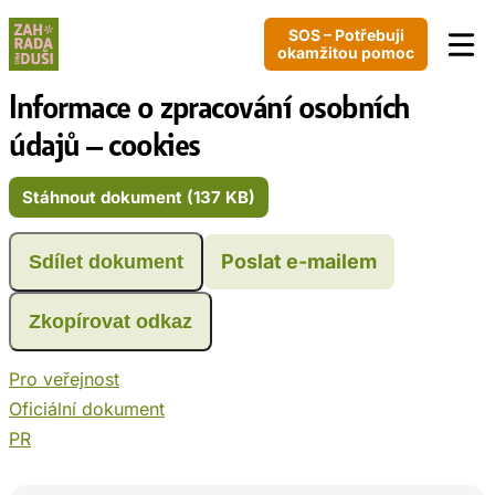
SOS – Potřebuji
okamžitou pomoc
Informace o zpracování osobních
údajů – cookies
Stáhnout dokument (137 KB)
Poslat e-mailem
Sdílet dokument
Zkopírovat odkaz
Pro veřejnost
Oficiální dokument
PR