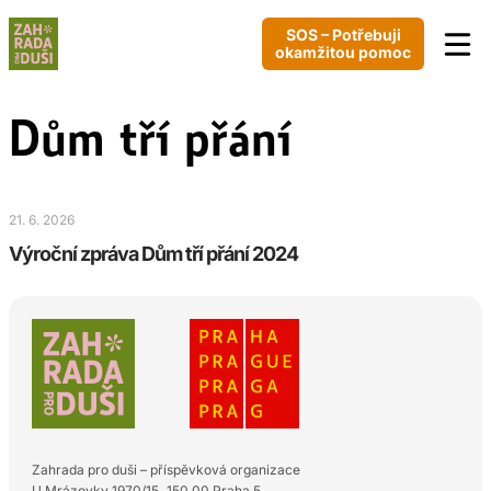
SOS – Potřebuji
okamžitou pomoc
Dům tří přání
21. 6. 2026
Výroční zpráva Dům tří přání 2024
Zahrada pro duši – příspěvková organizace
U Mrázovky 1970/15 150 00 Praha 5