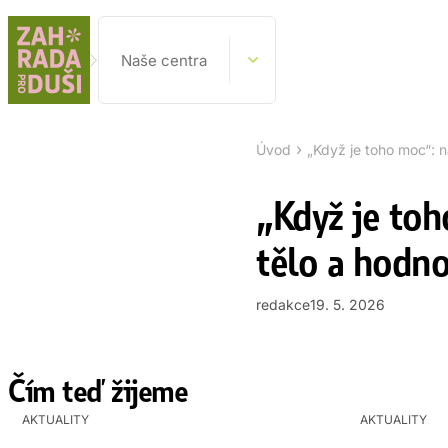
Naše centra
›
Úvod
„Když je toho moc“: n
„Když je toh
tělo a hodno
redakce
19. 5. 2026
Čím teď žijeme
AKTUALITY
AKTUALITY