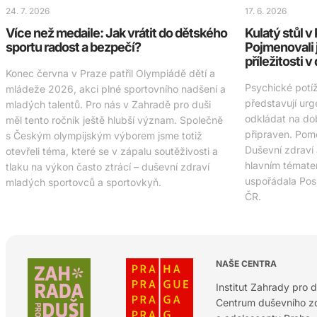
24. 7. 2026
17. 6. 2026
Více než medaile: Jak vrátit do dětského
Kulatý stůl 
sportu radost a bezpečí?
Pojmenovali 
příležitosti v
Konec června v Praze patřil Olympiádě dětí a
Psychické potí
mládeže 2026, akci plné sportovního nadšení a
představují urg
mladých talentů. Pro nás v Zahradě pro duši
odkládat na do
měl tento ročník ještě hlubší význam. Společně
připraven. Pomo
s Českým olympijským výborem jsme totiž
Duševní zdraví
otevřeli téma, které se v zápalu soutěživosti a
hlavním tématem
tlaku na výkon často ztrácí – duševní zdraví
uspořádala Po
mladých sportovců a sportovkyň.
ČR.
NAŠE CENTRA
Institut Zahrady pro d
Centrum duševního zd