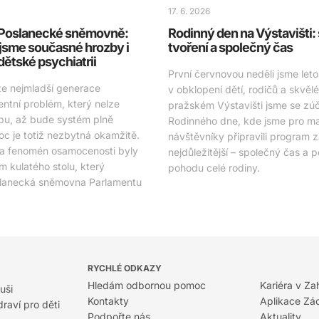
17. 6. 2026
v Poslanecké sněmovně:
Rodinný den na Výstavišti:
jsme současné hrozby i
tvoření a společný čas
 dětské psychiatrii
První červnovou neděli jsme letos
že nejmladší generace
v obklopení dětí, rodičů a skvěl
entní problém, který nelze
pražském Výstavišti jsme se zúča
bu, až bude systém plně
Rodinného dne, kde jsme pro mal
c je totiž nezbytná okamžitě.
návštěvníky připravili program 
 a fenomén osamocenosti byly
nejdůležitější – společný čas a 
 kulatého stolu, který
pohodu celé rodiny.
slanecká sněmovna Parlamentu
RYCHLÉ ODKAZY
Hledám odbornou pomoc
Kariéra v Za
uši
Kontakty
Aplikace Zá
raví pro děti
Podpořte nás
Aktuality