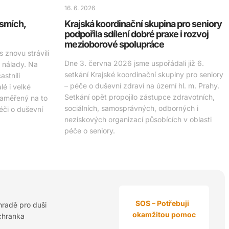
16. 6. 2026
 smích,
Krajská koordinační skupina pro seniory
podpořila sdílení dobré praxe i rozvoj
mezioborové spolupráce
 znovu strávili
Dne 3. června 2026 jsme uspořádali již 6.
é nálady. Na
setkání Krajské koordinační skupiny pro seniory
stnili
– péče o duševní zdraví na území hl. m. Prahy.
é i velké
Setkání opět propojilo zástupce zdravotních,
zaměřený na to
sociálních, samosprávných, odborných i
péči o duševní
neziskových organizací působících v oblasti
péče o seniory.
SOS – Potřebuji
hradě pro duši
okamžitou pomoc
chranka