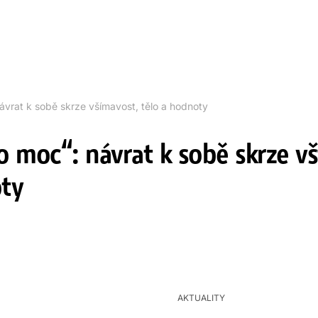
ávrat k sobě skrze všímavost, tělo a hodnoty
o moc“: návrat k sobě skrze v
ty
AKTUALITY